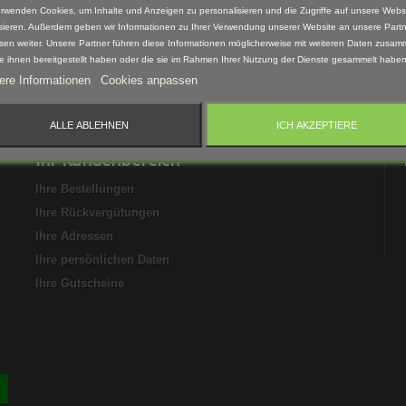
erwenden Cookies, um Inhalte und Anzeigen zu personalisieren und die Zugriffe auf unsere Webs
sieren. Außerdem geben wir Informationen zu Ihrer Verwendung unserer Website an unsere Partn
sen weiter. Unsere Partner führen diese Informationen möglicherweise mit weiteren Daten zusam
ie ihnen bereitgestellt haben oder die sie im Rahmen Ihrer Nutzung der Dienste gesammelt haben
ere Informationen
Cookies anpassen
bbestellen.
ALLE ABLEHNEN
ICH AKZEPTIERE
Ihr Kundenbereich
Ihre Bestellungen
Ihre Rückvergütungen
Ihre Adressen
Ihre persönlichen Daten
Ihre Gutscheine