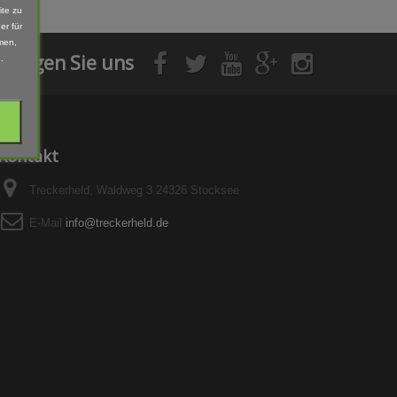
ite zu
er für
men,
Folgen Sie uns
.
Kontakt
Treckerheld, Waldweg 3 24326 Stocksee
E-Mail
info@treckerheld.de