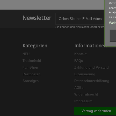
Wir v
analy
Analy
Newsletter
die S
Weit
Sie können den Newsletter jederzeit kostenlos a
Kategorien
Informationen
NEU
Kontakt
Treckerheld
FAQs
Fan-Shop
Zahlung und Versand
Restposten
Lizensierung
Sonstiges
Datenschutzerklärung
AGBs
Widerrufsrecht
Impressum
Vertrag widerrufen