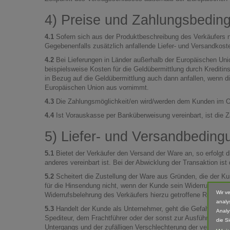
4) Preise und Zahlungsbedin
4.1
Sofern sich aus der Produktbeschreibung des Verkäufers n
Gegebenenfalls zusätzlich anfallende Liefer- und Versandkost
4.2
Bei Lieferungen in Länder außerhalb der Europäischen Union
beispielsweise Kosten für die Geldübermittlung durch Krediti
in Bezug auf die Geldübermittlung auch dann anfallen, wenn d
Europäischen Union aus vornimmt.
4.3
Die Zahlungsmöglichkeit/en wird/werden dem Kunden im On
4.4
Ist Vorauskasse per Banküberweisung vereinbart, ist die Za
5) Liefer- und Versandbedin
5.1
Bietet der Verkäufer den Versand der Ware an, so erfolgt 
anderes vereinbart ist. Bei der Abwicklung der Transaktion is
5.2
Scheitert die Zustellung der Ware aus Gründen, die der Ku
für die Hinsendung nicht, wenn der Kunde sein Widerrufsrech
Wir v
Widerrufsbelehrung des Verkäufers hierzu getroffene Regelung
analy
5.3
Handelt der Kunde als Unternehmer, geht die Gefahr des z
Analy
Spediteur, dem Frachtführer oder der sonst zur Ausführung der
die S
Untergangs und der zufälligen Verschlechterung der verkauft