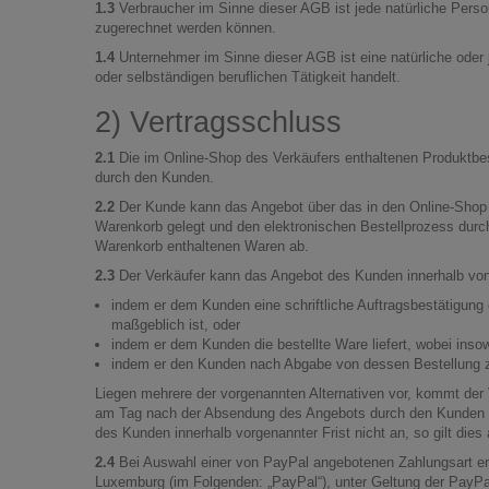
1.3
Verbraucher im Sinne dieser AGB ist jede natürliche Person
zugerechnet werden können.
1.4
Unternehmer im Sinne dieser AGB ist eine natürliche oder 
oder selbständigen beruflichen Tätigkeit handelt.
2) Vertragsschluss
2.1
Die im Online-Shop des Verkäufers enthaltenen Produktbes
durch den Kunden.
2.2
Der Kunde kann das Angebot über das in den Online-Shop de
Warenkorb gelegt und den elektronischen Bestellprozess durch
Warenkorb enthaltenen Waren ab.
2.3
Der Verkäufer kann das Angebot des Kunden innerhalb vo
indem er dem Kunden eine schriftliche Auftragsbestätigung 
maßgeblich ist, oder
indem er dem Kunden die bestellte Ware liefert, wobei ins
indem er den Kunden nach Abgabe von dessen Bestellung zu
Liegen mehrere der vorgenannten Alternativen vor, kommt der V
am Tag nach der Absendung des Angebots durch den Kunden zu
des Kunden innerhalb vorgenannter Frist nicht an, so gilt die
2.4
Bei Auswahl einer von PayPal angebotenen Zahlungsart erfo
Luxemburg (im Folgenden: „PayPal“), unter Geltung der PayP