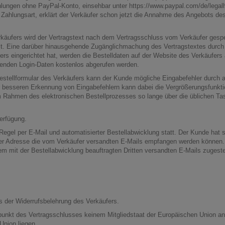
ahlungen ohne PayPal-Konto, einsehbar unter
https://www.paypal.com/de/legalh
ahlungsart, erklärt der Verkäufer schon jetzt die Annahme des Angebots de
Verkäufers wird der Vertragstext nach dem Vertragsschluss vom Verkäufer g
ttelt. Eine darüber hinausgehende Zugänglichmachung des Vertragstextes durch
ers eingerichtet hat, werden die Bestelldaten auf der Website des Verkäufer
enden Login-Daten kostenlos abgerufen werden.
Bestellformular des Verkäufers kann der Kunde mögliche Eingabefehler durch
 besseren Erkennung von Eingabefehlern kann dabei die Vergrößerungsfunktio
 Rahmen des elektronischen Bestellprozesses so lange über die üblichen Tast
erfügung.
egel per E-Mail und automatisierter Bestellabwicklung statt. Der Kunde hat s
eser Adresse die vom Verkäufer versandten E-Mails empfangen werden könne
sem mit der Bestellabwicklung beauftragten Dritten versandten E-Mails zugest
 der Widerrufsbelehrung des Verkäufers.
itpunkt des Vertragsschlusses keinem Mitgliedstaat der Europäischen Union a
Union liegen.