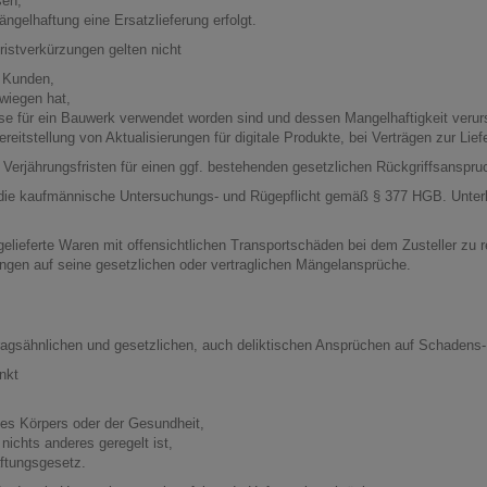
sen;
ngelhaftung eine Ersatzlieferung erfolgt.
istverkürzungen gelten nicht
 Kunden,
hwiegen hat,
se für ein Bauwerk verwendet worden sind und dessen Mangelhaftigkeit verur
reitstellung von Aktualisierungen für digitale Produkte, bei Verträgen zur Li
 Verjährungsfristen für einen ggf. bestehenden gesetzlichen Rückgriffsanspruc
 die kaufmännische Untersuchungs- und Rügepflicht gemäß § 377 HGB. Unterläs
elieferte Waren mit offensichtlichen Transportschäden bei dem Zusteller zu 
ngen auf seine gesetzlichen oder vertraglichen Mängelansprüche.
tragsähnlichen und gesetzlichen, auch deliktischen Ansprüchen auf Schadens-
nkt
 des Körpers oder der Gesundheit,
nichts anderes geregelt ist,
ftungsgesetz.