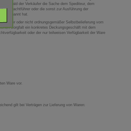
ber, sobald der Verkäufer die Sache dem Spediteur, dem
 den Frachtführer oder die sonst zur Ausführung der
icht benannt hat.
t richtiger oder nicht ordnungsgemäßer Selbstbelieferung vom
gebotenen Sorgfalt ein konkretes Deckungsgeschäft mit dem
tverfügbarkeit oder der nur teilweisen Verfügbarkeit der Ware
rten Ware vor.
ichend gilt bei Verträgen zur Lieferung von Waren: