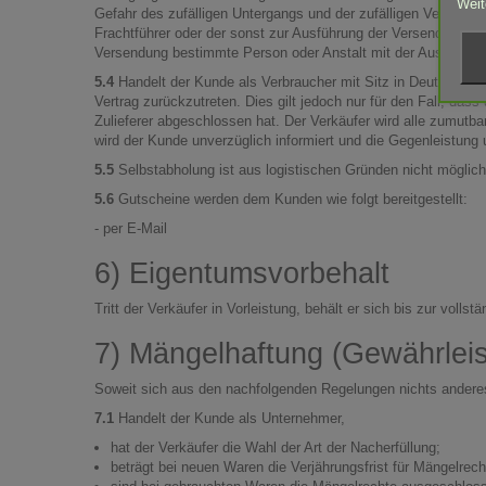
Weit
Gefahr des zufälligen Untergangs und der zufälligen Verschle
Frachtführer oder der sonst zur Ausführung der Versendung be
Versendung bestimmte Person oder Anstalt mit der Ausführung
5.4
Handelt der Kunde als Verbraucher mit Sitz in Deutschland 
Vertrag zurückzutreten. Dies gilt jedoch nur für den Fall, das
Zulieferer abgeschlossen hat. Der Verkäufer wird alle zumutb
wird der Kunde unverzüglich informiert und die Gegenleistung u
5.5
Selbstabholung ist aus logistischen Gründen nicht möglich
5.6
Gutscheine werden dem Kunden wie folgt bereitgestellt:
- per E-Mail
6) Eigentumsvorbehalt
Tritt der Verkäufer in Vorleistung, behält er sich bis zur vol
7) Mängelhaftung (Gewährlei
Soweit sich aus den nachfolgenden Regelungen nichts anderes 
7.1
Handelt der Kunde als Unternehmer,
hat der Verkäufer die Wahl der Art der Nacherfüllung;
beträgt bei neuen Waren die Verjährungsfrist für Mängelrech