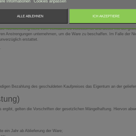
ere Informationen
Cookies anpassen
chterung der verkauften Ware auch bei Verbrauchern bereits auf den Kunden ü
stimmten Person oder Anstalt ausgeliefert hat, wenn der Kunde den Spediteur,
 beauftragt und der Verkäufer dem Kunden diese Person oder Anstalt zuvor n
ALLE ABLEHNEN
ICH AKZEPTIERE
oder als Unternehmer, behält sich der Verkäufer das Recht vor, im Falle nich
s die Nichtlieferung nicht vom Verkäufer zu vertreten ist und dieser mit der 
aren Anstrengungen unternehmen, um die Ware zu beschaffen. Im Falle der Nich
nverzüglich erstattet.
.
lständigen Bezahlung des geschuldeten Kaufpreises das Eigentum an der geliefe
stung)
ergibt, gelten die Vorschriften der gesetzlichen Mängelhaftung. Hiervon abwe
te ein Jahr ab Ablieferung der Ware;