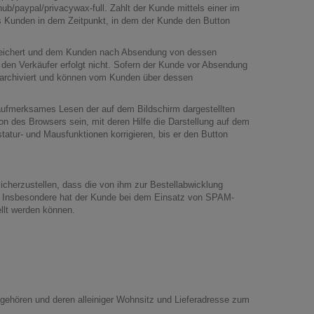
ub/paypal/privacywax-full
. Zahlt der Kunde mittels einer im
s Kunden in dem Zeitpunkt, in dem der Kunde den Button
espeichert und dem Kunden nach Absendung von dessen
 den Verkäufer erfolgt nicht. Sofern der Kunde vor Absendung
s archiviert und können vom Kunden über dessen
 aufmerksames Lesen der auf dem Bildschirm dargestellten
n des Browsers sein, mit deren Hilfe die Darstellung auf dem
atur- und Mausfunktionen korrigieren, bis er den Button
icherzustellen, dass die von ihm zur Bestellabwicklung
n. Insbesondere hat der Kunde bei dem Einsatz von SPAM-
ellt werden können.
ngehören und deren alleiniger Wohnsitz und Lieferadresse zum