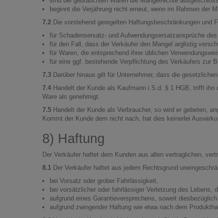
sind bei gebrauchten Waren die Mängelrechte ausgeschlos
beginnt die Verjährung nicht erneut, wenn im Rahmen der Mä
7.2
Die vorstehend geregelten Haftungsbeschränkungen und Fr
für Schadensersatz- und Aufwendungsersatzansprüche des
für den Fall, dass der Verkäufer den Mangel arglistig versc
für Waren, die entsprechend ihrer üblichen Verwendungswei
für eine ggf. bestehende Verpflichtung des Verkäufers zur Be
7.3
Darüber hinaus gilt für Unternehmer, dass die gesetzlichen
7.4
Handelt der Kunde als Kaufmann i.S.d. § 1 HGB, trifft ihn
Ware als genehmigt.
7.5
Handelt der Kunde als Verbraucher, so wird er gebeten, ang
Kommt der Kunde dem nicht nach, hat dies keinerlei Auswirku
8) Haftung
Der Verkäufer haftet dem Kunden aus allen vertraglichen, ver
8.1
Der Verkäufer haftet aus jedem Rechtsgrund uneingeschrä
bei Vorsatz oder grober Fahrlässigkeit,
bei vorsätzlicher oder fahrlässiger Verletzung des Lebens,
aufgrund eines Garantieversprechens, soweit diesbezüglich 
aufgrund zwingender Haftung wie etwa nach dem Produktha