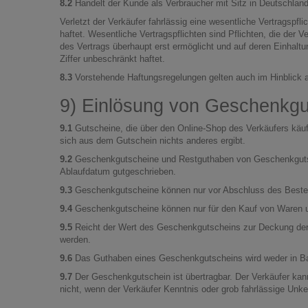
8.2
Handelt der Kunde als Verbraucher mit Sitz in Deutschlan
Verletzt der Verkäufer fahrlässig eine wesentliche Vertragspf
haftet. Wesentliche Vertragspflichten sind Pflichten, die der
des Vertrags überhaupt erst ermöglicht und auf deren Einhalt
Ziffer unbeschränkt haftet.
8.3
Vorstehende Haftungsregelungen gelten auch im Hinblick auf
9) Einlösung von Geschenkgu
9.1
Gutscheine, die über den Online-Shop des Verkäufers käuf
sich aus dem Gutschein nichts anderes ergibt.
9.2
Geschenkgutscheine und Restguthaben von Geschenkgutsc
Ablaufdatum gutgeschrieben.
9.3
Geschenkgutscheine können nur vor Abschluss des Bestellv
9.4
Geschenkgutscheine können nur für den Kauf von Waren u
9.5
Reicht der Wert des Geschenkgutscheins zur Deckung der B
werden.
9.6
Das Guthaben eines Geschenkgutscheins wird weder in Bar
9.7
Der Geschenkgutschein ist übertragbar. Der Verkäufer kann 
nicht, wenn der Verkäufer Kenntnis oder grob fahrlässige Unke