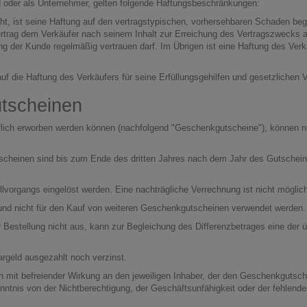
d oder als Unternehmer, gelten folgende Haftungsbeschränkungen:
licht, ist seine Haftung auf den vertragstypischen, vorhersehbaren Schaden be
 Vertrag dem Verkäufer nach seinem Inhalt zur Erreichung des Vertragszwecks
ung der Kunde regelmäßig vertrauen darf. Im Übrigen ist eine Haftung des Ve
 die Haftung des Verkäufers für seine Erfüllungsgehilfen und gesetzlichen Ve
tscheinen
lich erworben werden können (nachfolgend "Geschenkgutscheine"), können nu
heinen sind bis zum Ende des dritten Jahres nach dem Jahr des Gutschein
organgs eingelöst werden. Eine nachträgliche Verrechnung ist nicht möglich
nd nicht für den Kauf von weiteren Geschenkgutscheinen verwendet werden.
estellung nicht aus, kann zur Begleichung des Differenzbetrages eine der 
geld ausgezahlt noch verzinst.
mit befreiender Wirkung an den jeweiligen Inhaber, der den Geschenkgutschei
nntnis von der Nichtberechtigung, der Geschäftsunfähigkeit oder der fehlende