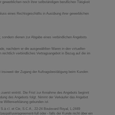
 gewerblichen noch ihrer selbständigen beruflichen Tätigkeit
chluss eines Rechtsgeschäfts in Ausübung ihrer gewerblichen
, sondern dienen zur Abgabe eines verbindlichen Angebots
nde, nachdem er die ausgewählten Waren in den virtuellen
 rechtlich verbindliches Vertragsangebot in Bezug auf die im
ei insoweit der Zugang der Auftragsbestätigung beim Kunden
zuerst eintritt. Die Frist zur Annahme des Angebots beginnt
dung des Angebots folgt. Nimmt der Verkäufer das Angebot
ne Willenserklärung gebunden ist.
.à r.l. et Cie, S.C.A., 22-24 Boulevard Royal, L-2449
/paypal/useragreement-full
oder - falls der Kunde nicht über ein