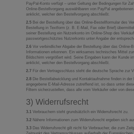
PayPal-Konto verfügt – unter Geltung der Bedingungen für Z
Online-Bestellvorgang auswählbaren von PayPal angebotenen Z
anklickt, welcher den Bestellvorgang abschließt.
2.5
Bei der Bestellung über das Online-Bestellformular des 
Bestellung in Textform (z. B. E-Mail, Fax oder Brief) übermi
seiner Bestellung ein Nutzerkonto im Online-Shop des Verkäuf
passwortgeschütztes Nutzerkonto unter Angabe der entsprech
2.6
Vor verbindlicher Abgabe der Bestellung über das Online-
Informationen erkennen. Ein wirksames technisches Mittel zur
Bildschirm vergrößert wird. Seine Eingaben kann der Kunde im
anklickt, welcher den Bestellvorgang abschließt.
2.7
Für den Vertragsschluss steht die deutsche Sprache zur V
2.8
Die Bestellabwicklung und Kontaktaufnahme finden in der R
angegebene E-Mail-Adresse zutreffend ist, so dass unter di
Filtern sicherzustellen, dass alle vom Verkäufer oder von die
3) Widerrufsrecht
3.1
Verbrauchern steht grundsätzlich ein Widerrufsrecht zu.
3.2
Nähere Informationen zum Widerrufsrecht ergeben sich aus
3.3
Das Widerrufsrecht gilt nicht für Verbraucher, die zum Ze
Zeitpunkt des Vertragsschlusses außerhalb der Europäischen 