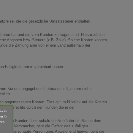
tpreise, die die gesetzliche Umsatzsteuer enthalten.
rtreten hat und die vom Kunden zu tragen sind. Hierzu zählen
liche Abgaben bzw. Steuern (z.B. Zölle). Solche Kosten können
 Kunde die Zahlung aber von einem Land außerhalb der
en Fälligkeitstermin vereinbart haben.
 vom Kunden angegebene Lieferanschrift, sofern nichts
eblich.
den angemessenen Kosten. Dies gilt im Hinblick auf die Kosten
iderrufsrechts durch den Kunden die in der
ite zu
er für
e auf den Kunden über, sobald der Verkäufer die Sache dem
men,
nde als Verbraucher, geht die Gefahr des zufälligen
.
mpfangsberechtigte Person über. Abweichend hiervon geht die