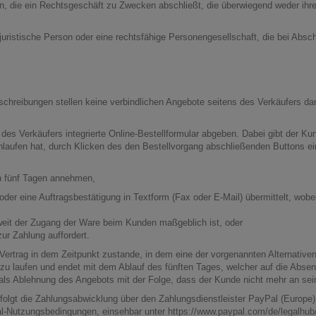
, die ein Rechtsgeschäft zu Zwecken abschließt, die überwiegend weder ihrer
juristische Person oder eine rechtsfähige Personengesellschaft, die bei Abs
chreibungen stellen keine verbindlichen Angebote seitens des Verkäufers dar
s Verkäufers integrierte Online-Bestellformular abgeben. Dabei gibt der Ku
laufen hat, durch Klicken des den Bestellvorgang abschließenden Buttons ein
n fünf Tagen annehmen,
oder eine Auftragsbestätigung in Textform (Fax oder E-Mail) übermittelt, wob
oweit der Zugang der Ware beim Kunden maßgeblich ist, oder
r Zahlung auffordert.
ertrag in dem Zeitpunkt zustande, in dem eine der vorgenannten Alternativen 
 laufen und endet mit dem Ablauf des fünften Tages, welcher auf die Absen
s als Ablehnung des Angebots mit der Folge, dass der Kunde nicht mehr an sei
lgt die Zahlungsabwicklung über den Zahlungsdienstleister PayPal (Europe) S
al-Nutzungsbedingungen, einsehbar unter
https://www.paypal.com/de/legalhub