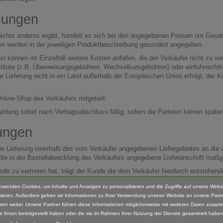
gungen
ichts anderes ergibt, handelt es sich bei den angegebenen Preisen um Gesam
en werden in der jeweiligen Produktbeschreibung gesondert angegeben.
 können im Einzelfall weitere Kosten anfallen, die der Verkäufer nicht zu ve
nstitute (z.B. Überweisungsgebühren, Wechselkursgebühren) oder einfuhrrecht
ie Lieferung nicht in ein Land außerhalb der Europäischen Union erfolgt, der
line-Shop des Verkäufers mitgeteilt.
hlung sofort nach Vertragsabschluss fällig, sofern die Parteien keinen später
gungen
die Lieferung innerhalb des vom Verkäufer angegebenen Liefergebietes an die
t die in der Bestellabwicklung des Verkäufers angegebene Lieferanschrift maßg
nde zu vertreten hat, trägt der Kunde die dem Verkäufer hierdurch entstehen
t wirksam ausübt. Für die Rücksendekosten gilt bei wirksamer Ausübung des W
erwenden Cookies, um Inhalte und Anzeigen zu personalisieren und die Zugriffe auf unsere Webs
.
sieren. Außerdem geben wir Informationen zu Ihrer Verwendung unserer Website an unsere Partn
ufälligen Untergangs und der zufälligen Verschlechterung der verkauften War
sen weiter. Unsere Partner führen diese Informationen möglicherweise mit weiteren Daten zusam
 Versendung bestimmten Person oder Anstalt ausgeliefert hat. Handelt der Ku
ie ihnen bereitgestellt haben oder die sie im Rahmen Ihrer Nutzung der Dienste gesammelt haben
en Ware grundsätzlich erst mit Übergabe der Ware an den Kunden oder eine e