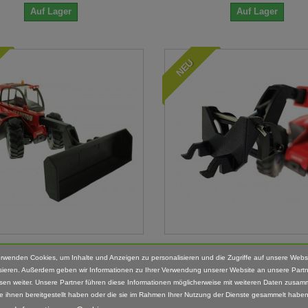
Auf Lager
Auf Lager
NEU
beschild für Siku Manitou
Adapter Siku Heckkupplu
erwenden Cookies, um Inhalte und Anzeigen zu personalisieren und die Zugriffe auf unsere Webs
3067 1:32
Siku Manitou...
sieren. Außerdem geben wir Informationen zu Ihrer Verwendung unserer Website an unsere Partn
sen weiter. Unsere Partner führen diese Informationen möglicherweise mit weiteren Daten zusam
16,95 €
12,95 €
ie ihnen bereitgestellt haben oder die sie im Rahmen Ihrer Nutzung der Dienste gesammelt haben
inkl. MwSt.
inkl. MwSt.