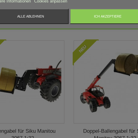
ere Informationen
Cookies anpassen
zzgl. Versandkosten
zzgl. Versandkosten
Lieferzeit: 4-5 Tage*
Lieferzeit: 4-5 Tage*
ALLE ABLEHNEN
ICH AKZEPTIERE
Auf Lager
Auf Lager
NEU
engabel für Siku Manitou
Doppel-Ballengabel für 