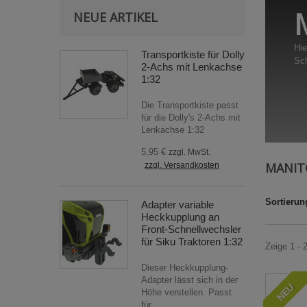
NEUE ARTIKEL
Hie
Transportkiste für Dolly
Sch
2-Achs mit Lenkachse
1:32
Die Transportkiste passt
für die Dolly's 2-Achs mit
Lenkachse 1:32
5,95 €
zzgl. MwSt.
MANI
zzgl. Versandkosten
Sortierun
Adapter variable
Heckkupplung an
Front-Schnellwechsler
für Siku Traktoren 1:32
Zeige 1 - 
Dieser Heckkupplung-
Adapter lässt sich in der
NEU
Höhe verstellen. Passt
für...