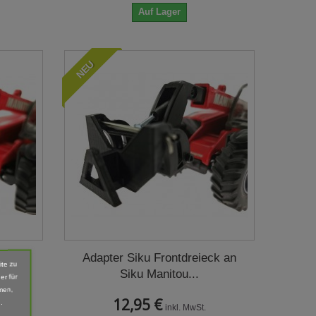
Auf Lager
NEU
ng an
Adapter Siku Frontdreieck an
ite zu
Siku Manitou...
er für
men,
12,95 €
.
inkl. MwSt.