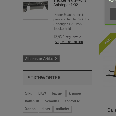
Treckerheld 2-Achs
Weit
Anhänger 1:32
Dieser Staukasten ist
passend für den 2-Achs
Anhänger 1:32 von
Treckerheld.
12,95 €
zzgl. MwSt.
NEU
zzgl. Versandkosten
Alle neuen Artikel
STICHWÖRTER
Siku
LKW
bagger
krampe
hakenlift
Schaufel
control32
Xerion
claas
radlader
Ball