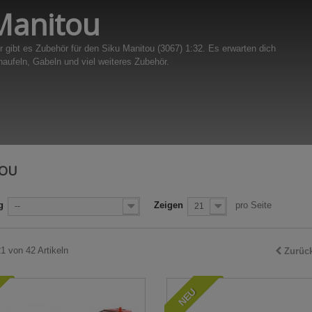
Manitou
r gibt es Zubehör für den Siku Manitou (3067) 1:32. Es erwarten dich
aufeln, Gabeln und viel weiteres Zubehör.
TOU
g
Zeigen
pro Seite
--
21
21 von 42 Artikeln
Zurüc
NEU