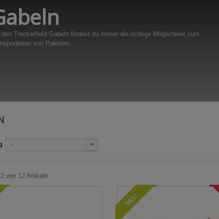
Gabeln
 den Treckerheld Gabeln findest du immer die richtige Möglichkeit zum
nsportieren von Paletten.
LN
g
--
12 von 12 Artikeln
NEU