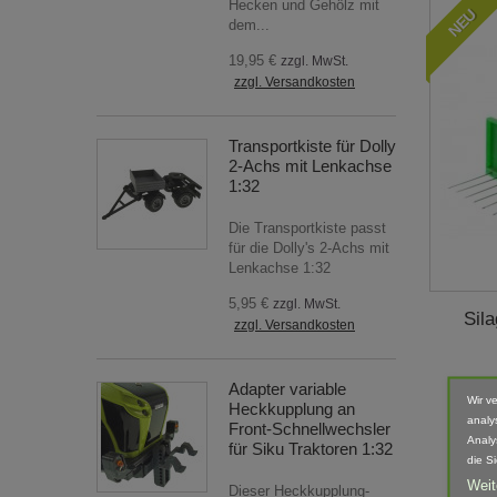
Hecken und Gehölz mit
NEU
dem...
19,95 €
zzgl. MwSt.
zzgl. Versandkosten
Transportkiste für Dolly
2-Achs mit Lenkachse
1:32
Die Transportkiste passt
für die Dolly's 2-Achs mit
Lenkachse 1:32
5,95 €
zzgl. MwSt.
Sila
zzgl. Versandkosten
Adapter variable
Wir v
Heckkupplung an
analy
Front-Schnellwechsler
Analy
für Siku Traktoren 1:32
die S
Weit
Dieser Heckkupplung-