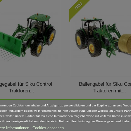
NEU
gegabel für Siku Control
Ballengabel für Siku Co
Traktoren...
Traktoren mit...
19,95 €
16,95 €
inkl. MwSt.
inkl. MwSt.
erwenden Cookies, um Inhalte und Anzeigen zu personalisieren und die Zugriffe auf unsere Webs
sieren. Außerdem geben wir Informationen zu Ihrer Verwendung unserer Website an unsere Partn
zzgl. Versandkosten
zzgl. Versandkosten
sen weiter. Unsere Partner führen diese Informationen möglicherweise mit weiteren Daten zusam
Lieferzeit: 4-5 Tage*
Lieferzeit: 4-5 Tage*
ie ihnen bereitgestellt haben oder die sie im Rahmen Ihrer Nutzung der Dienste gesammelt haben
ere Informationen
Cookies anpassen
Auf Lager
Auf Lager