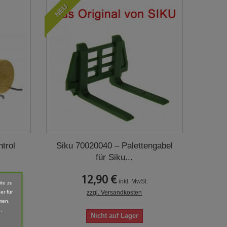
NEU
ntrol
Siku 70020040 – Palettengabel
für Siku...
12,90 €
inkl. MwSt.
ite zu
er für
zzgl. Versandkosten
men,
.
Nicht auf Lager