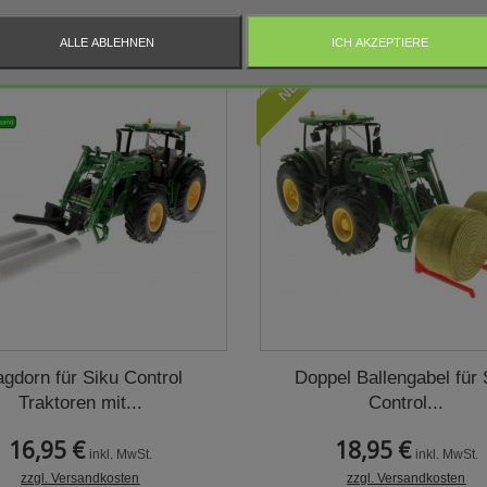
ALLE ABLEHNEN
ICH AKZEPTIERE
NEU
agdorn für Siku Control
Doppel Ballengabel für 
Traktoren mit...
Control...
16,95 €
18,95 €
inkl. MwSt.
inkl. MwSt.
zzgl. Versandkosten
zzgl. Versandkosten