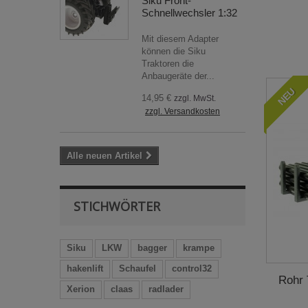
Siku Front-
Schnellwechsler 1:32
Mit diesem Adapter
können die Siku
Traktoren die
Anbaugeräte der...
NEU
14,95 €
zzgl. MwSt.
zzgl. Versandkosten
Alle neuen Artikel
STICHWÖRTER
Siku
LKW
bagger
krampe
hakenlift
Schaufel
control32
Rohr 
Xerion
claas
radlader