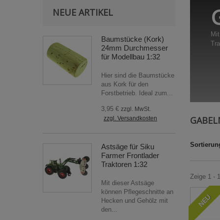
NEUE ARTIKEL
Mit
Baumstücke (Kork)
Tra
24mm Durchmesser
für Modellbau 1:32
Hier sind die Baumstücke
aus Kork für den
Forstbetrieb. Ideal zum...
3,95 €
zzgl. MwSt.
GABE
zzgl. Versandkosten
Sortierun
Astsäge für Siku
Farmer Frontlader
Traktoren 1:32
Zeige 1 - 
Mit dieser Astsäge
können Pflegeschnitte an
NEU
Hecken und Gehölz mit
den...