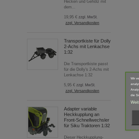
Hecken und Gehölz mit
dem...
19,95 €
zzgl. MwSt.
zzgl. Versandkosten
Transportkiste für Dolly
2-Achs mit Lenkachse
1:32
Die Transportkiste passt
für die Dolly's 2-Achs mit
Lenkachse 1:32
Wir v
analy
5,95 €
zzgl. MwSt.
Analy
zzgl. Versandkosten
die S
Weit
Adapter variable
Heckkupplung an
Front-Schnellwechsler
für Siku Traktoren 1:32
Dieser Heckkupplung-