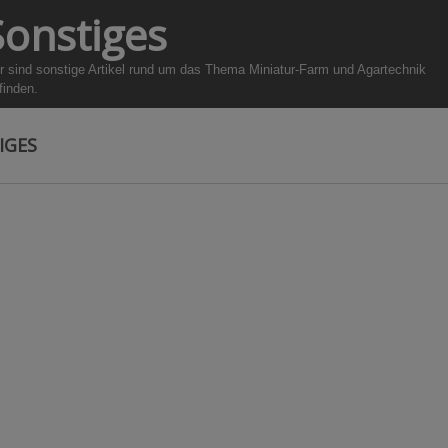
Sonstiges
r sind sonstige Artikel rund um das Thema Miniatur-Farm und Agartechnik
finden.
IGES