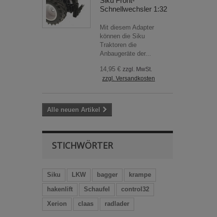
Siku Front-
Schnellwechsler 1:32
Mit diesem Adapter
können die Siku
Traktoren die
Anbaugeräte der...
14,95 €
zzgl. MwSt.
zzgl. Versandkosten
Alle neuen Artikel
STICHWÖRTER
Siku
LKW
bagger
krampe
hakenlift
Schaufel
control32
Xerion
claas
radlader