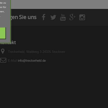
ite zu
er für
men,
Folgen Sie uns
.
Kontakt
Treckerheld, Waldweg 3 24326 Stocksee
E-Mail
info@treckerheld.de