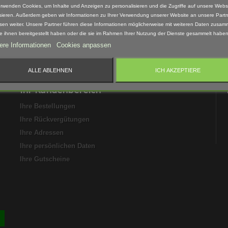
erwenden Cookies, um Inhalte und Anzeigen zu personalisieren und die Zugriffe auf unsere Webs
sieren. Außerdem geben wir Informationen zu Ihrer Verwendung unserer Website an unsere Partn
sen weiter. Unsere Partner führen diese Informationen möglicherweise mit weiteren Daten zusam
ie ihnen bereitgestellt haben oder die sie im Rahmen Ihrer Nutzung der Dienste gesammelt haben
ere Informationen
Cookies anpassen
bbestellen.
ALLE ABLEHNEN
ICH AKZEPTIERE
Ihr Kundenbereich
Ihre Bestellungen
Ihre Rückvergütungen
Ihre Adressen
Ihre persönlichen Daten
Ihre Gutscheine