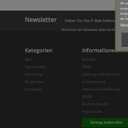
Wir v
analy
Analy
Newsletter
die S
Weit
Sie können den Newsletter jederzeit kostenlos a
Kategorien
Informationen
NEU
Kontakt
Treckerheld
FAQs
Fan-Shop
Zahlung und Versand
Restposten
Lizensierung
Sonstiges
Datenschutzerklärung
AGBs
Widerrufsrecht
Impressum
Vertrag widerrufen