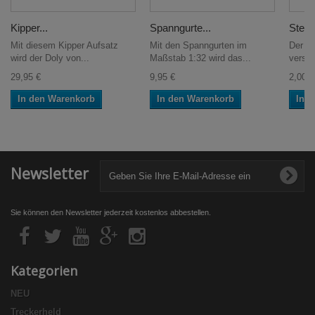
Kipper...
Spanngurte...
Steue
Mit diesem Kipper Aufsatz
Mit den Spanngurten im
Der St
wird der Doly von...
Maßstab 1:32 wird das...
versch
29,95 €
9,95 €
2,00 €
In den Warenkorb
In den Warenkorb
In 
Newsletter
Sie können den Newsletter jederzeit kostenlos abbestellen.
Kategorien
NEU
Treckerheld