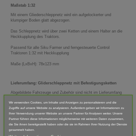
Maßstab 1:32
Mit einem Gliederschleppnetz wird ein aufgelockerter und
klumpiger Boden glatt abgezogen.
Das Schleppnetz wird über zwei Ketten und einem Halter an die
Heckkupplung des Traktors.
Passend für alle Siku Farmer und ferngesteuerte Control
Traktoren 1:32 mit Heckkupplung
Maße (LxBxH): 78x123 mm
Lieferumfang: Gliderschleppnetz mit Befestigungsketten
Abgebildete Fahrzeuge und Zubehör sind nicht im Lieferumfang
enthalten.
Wir verwenden Cookies, um Inhalte und Anzeigen zu personalisieren und die
Der Artikel ist im 3D-Druck-Verfahren gefertigt und von Hand
Zugriffe auf unsere Website zu analysieren. Außerdem geben wir Informationen zu
nach bearbeitet. Daher können Form, Farbe und Ausführung
Ihrer Verwendung unserer Website an unsere Partner für Analysen weiter. Unsere
abweichen.
Partner führen diese Informationen möglicherweise mit weiteren Daten zusammen,
die Sie ihnen bereitgestellt haben oder die sie im Rahmen Ihrer Nutzung der Dienste
gesammelt haben.
Warnhinweis