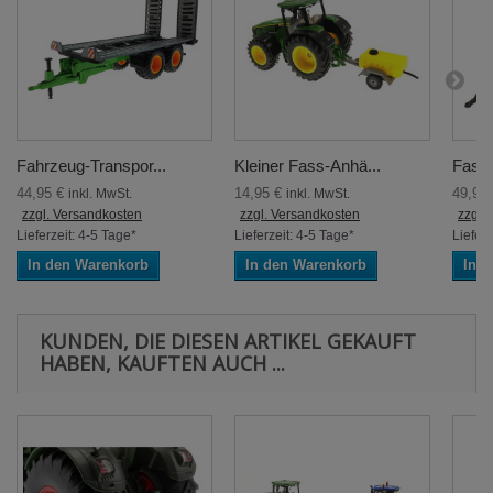
Fahrzeug-Transpor...
Kleiner Fass-Anhä...
Fassa
44,95 €
14,95 €
49,95
inkl. MwSt.
inkl. MwSt.
zzgl. Versandkosten
zzgl. Versandkosten
zzgl.
Lieferzeit: 4-5 Tage*
Lieferzeit: 4-5 Tage*
Lieferz
In den Warenkorb
In den Warenkorb
In 
KUNDEN, DIE DIESEN ARTIKEL GEKAUFT
HABEN, KAUFTEN AUCH ...