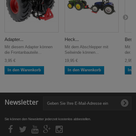
Adapter...
Heck...
Besse
Mit diesem Adapter können
Mit dem Abschlepper mit
Mit di
die Frontanbauteile...
Seilwinde können...
der...
3,95 €
19,95 €
2,95 €
In den Warenkorb
In den Warenkorb
In 
Newsletter
Sie können den Newsletter jederzeit kostenlos abbestellen.