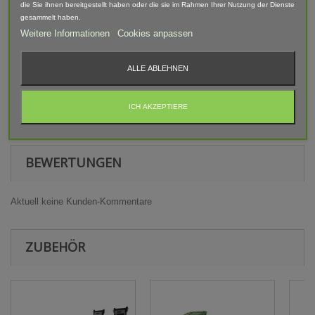
die Sie ihnen bereitgestellt haben oder die sie im Rahmen Ihrer Nutzung der Dienste
nach bearbeitet. Daher können Form, Farbe und Ausführung
gesammelt haben.
abweichen.
Weitere Informationen
Cookies anpassen
Warnhinweis
ALLE ABLEHNEN
Achtung! Modellbauartikel nicht für Kinder unter 14 Jahren
geeignet! Erstickungsgefahr Aufgrund verschluckbarer und
ICH AKZEPTIERE
spitzer Kleinteile.
BEWERTUNGEN
Aktuell keine Kunden-Kommentare
ZUBEHÖR