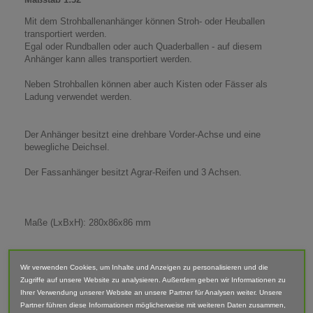
Mit dem Strohballenanhänger können Stroh- oder Heuballen
transportiert werden.
Egal oder Rundballen oder auch Quaderballen - auf diesem
Anhänger kann alles transportiert werden.
Neben Strohballen können aber auch Kisten oder Fässer als
Ladung verwendet werden.
Der Anhänger besitzt eine drehbare Vorder-Achse und eine
bewegliche Deichsel.
Der Fassanhänger besitzt Agrar-Reifen und 3 Achsen.
Maße (LxBxH): 280x86x86 mm
Lieferumfang: Anhänger
Wir verwenden Cookies, um Inhalte und Anzeigen zu personalisieren und die
Abgebildete Fahrzeuge und Zubehör sind nicht im Lieferumfang
Zugriffe auf unsere Website zu analysieren. Außerdem geben wir Informationen zu
enthalten.
Ihrer Verwendung unserer Website an unsere Partner für Analysen weiter. Unsere
Partner führen diese Informationen möglicherweise mit weiteren Daten zusammen,
Der Artikel ist im 3D-Druck-Verfahren gefertigt und von Hand