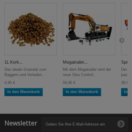
1L Kork...
Megatrailer...
Sprie
Das ideale Granulat zum
Mit dem Megatrailer wird der
Der Sp
Baggern und Verladen....
neue Siku Control...
passen
4,95 €
59,95 €
39,95 
In den Warenkorb
In den Warenkorb
In 
Newsletter