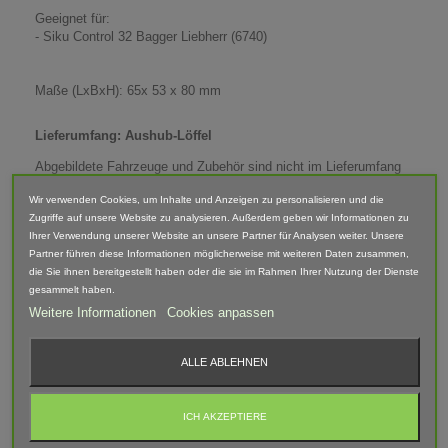
Geeignet für:
- Siku Control 32 Bagger Liebherr (6740)
Maße (LxBxH): 65x 53 x 80 mm
Lieferumfang: Aushub-Löffel
Abgebildete Fahrzeuge und Zubehör sind nicht im Lieferumfang
enthalten.
Wir verwenden Cookies, um Inhalte und Anzeigen zu personalisieren und die
Der Artikel ist im 3D-Druck-Verfahren gefertigt und von Hand
Zugriffe auf unsere Website zu analysieren. Außerdem geben wir Informationen zu
nach bearbeitet. Daher können Form, Farbe und Ausführung
Ihrer Verwendung unserer Website an unsere Partner für Analysen weiter. Unsere
abweichen.
Partner führen diese Informationen möglicherweise mit weiteren Daten zusammen,
die Sie ihnen bereitgestellt haben oder die sie im Rahmen Ihrer Nutzung der Dienste
gesammelt haben.
Weitere Informationen
Cookies anpassen
ALLE ABLEHNEN
ICH AKZEPTIERE