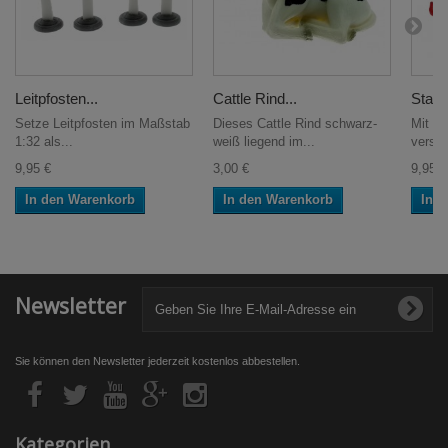
Leitpfosten...
Cattle Rind...
Stark
Setze Leitpfosten im Maßstab
Dieses Cattle Rind schwarz-
Mit de
1:32 als...
weiß liegend im...
versch
9,95 €
3,00 €
9,95 €
In den Warenkorb
In den Warenkorb
In 
Newsletter
Sie können den Newsletter jederzeit kostenlos abbestellen.
Kategorien