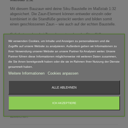
Mit diesem Bauzaun wird deine Siku Baustelle im Maßstab 1:32
abgesichert. Die Zaun-Element können entweder einzeln oder
kombiniert in die Standfüße gesteckt werden und bilden somit
einen geschlossenen Zaun – wie auch auf der echten Baustelle.
Geliefert werden drei Zaunelement und sechs Standfüße um
diese aufzustellen.
Wir verwenden Cookies, um Inhalte und Anzeigen zu personalisieren und die
Zugriffe auf unsere Website zu analysieren. Außerdem geben wir Informationen zu
Neben der Baustellen-Sicherung können die Elemente auch auf
Ihrer Verwendung unserer Website an unsere Partner für Analysen weiter. Unsere
dem Bauernhof als Zaun für Tiere oder als
Partner führen diese Informationen möglicherweise mit weiteren Daten zusammen,
Grundstückabsperrung verwendet werden.
die Sie ihnen bereitgestellt haben oder die sie im Rahmen Ihrer Nutzung der Dienste
gesammelt haben.
Maße (LxBxH): 110mm x 2mm x 60mm
Weitere Informationen
Cookies anpassen
Lieferumfang: 3 x Absperrzaun Elemente, 4 x Standfuß
ALLE ABLEHNEN
Abgebildete Fahrzeuge und Zubehör sind nicht im Lieferumfang
enthalten.
ICH AKZEPTIERE
Der Artikel ist im 3D-Druck-Verfahren gefertigt und von Hand
nach bearbeitet. Daher können Form, Farbe und Ausführung
abweichen.