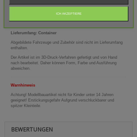
oder Sprüh-Farbe lackiert werden.
Maße (LxBxH): 190x76x81 mm
ICH AKZEPTIERE
Maße Werbefläche (LxH): 130x 56 mm
Lieferumfang: Container
Abgebildete Fahrzeuge und Zubehör sind nicht im Lieferumfang
enthalten.
Der Artikel ist im 3D-Druck-Verfahren gefertigt und von Hand
nach bearbeitet. Daher können Form, Farbe und Ausführung
abweichen.
Warnhinweis
Achtung! Modellbauartikel nicht für Kinder unter 14 Jahren
geeignet! Erstickungsgefahr Aufgrund verschluckbarer und
spitzer Kleinteile.
BEWERTUNGEN