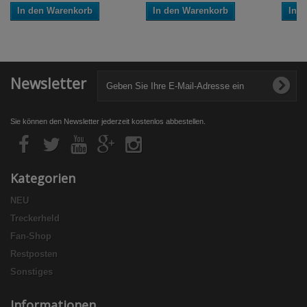
In den Warenkorb
In den Warenkorb
In 
Newsletter
Sie können den Newsletter jederzeit kostenlos abbestellen.
Kategorien
NEU
Treckerheld
Fan-Shop
Restposten
Sonstiges
Informationen