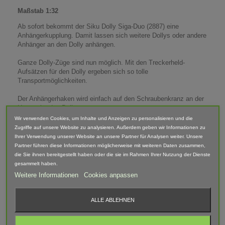
Maßstab 1:32
Ab sofort bekommt der Siku Dolly Siga-Duo (2887) eine
Anhängerkupplung. Damit lassen sich weitere Dollys oder andere
Anhänger an den Dolly anhängen.
Ganze Dolly-Züge sind nun möglich. Mit den Treckerheld-
Aufsätzen für den Dolly ergeben sich so tolle
Transportmöglichkeiten.
Der Anhängerhaken wird einfach auf den Schraubenkranz an der
Unterseite des Dollys gesetzt.
Mit der mitgelieferten Scheibe kann der Anbauzusatz zusätzlich
Wir verwenden Cookies, um Inhalte und Anzeigen zu personalisieren und die
fixiert werden.
Zugriffe auf unsere Website zu analysieren. Außerdem geben wir Informationen zu
Dazu wird die Schraube des Dollys heraus geschraubt, die
Ihrer Verwendung unserer Website an unsere Partner für Analysen weiter. Unsere
Scheibe auf die Anhängerkupplung gelegt und mit der Schraube
Partner führen diese Informationen möglicherweise mit weiteren Daten zusammen,
das Ganze wieder gesichert.
die Sie ihnen bereitgestellt haben oder die sie im Rahmen Ihrer Nutzung der Dienste
gesammelt haben.
Weitere Informationen
Cookies anpassen
Passend für:
- Siku Dolly Siga-Duo (2887)
ALLE ABLEHNEN
Maße (LxBxH): 13mm x 30mm x 15mm