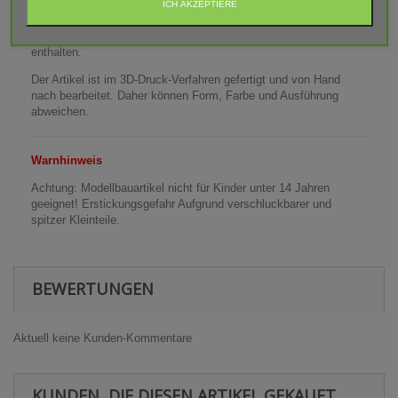
ICH AKZEPTIERE
Lieferumfang: Anhängerhaken
Abgebildete Fahrzeuge und Zubehör sind nicht im Lieferumfang
enthalten.
Der Artikel ist im 3D-Druck-Verfahren gefertigt und von Hand
nach bearbeitet. Daher können Form, Farbe und Ausführung
abweichen.
Warnhinweis
Achtung: Modellbauartikel nicht für Kinder unter 14 Jahren
geeignet! Erstickungsgefahr Aufgrund verschluckbarer und
spitzer Kleinteile.
BEWERTUNGEN
Aktuell keine Kunden-Kommentare
KUNDEN, DIE DIESEN ARTIKEL GEKAUFT