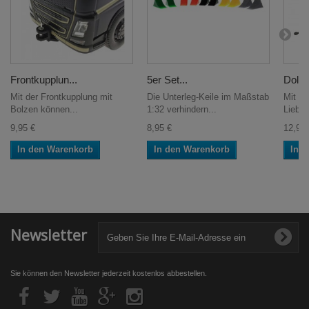
Frontkupplun...
5er Set...
Dolly-
Mit der Frontkupplung mit
Die Unterleg-Keile im Maßstab
Mit de
Bolzen können...
1:32 verhindern...
Liebhe
9,95 €
8,95 €
12,95 
In den Warenkorb
In den Warenkorb
In 
Newsletter
Sie können den Newsletter jederzeit kostenlos abbestellen.