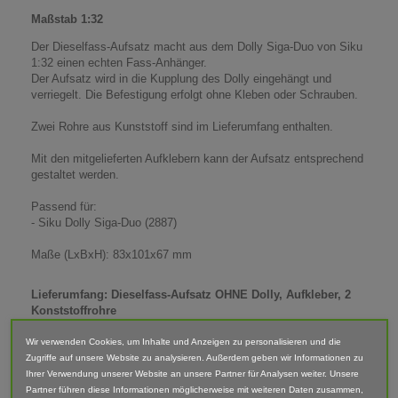
Maßstab 1:32
Der Dieselfass-Aufsatz macht aus dem Dolly Siga-Duo von Siku
1:32 einen echten Fass-Anhänger.
Der Aufsatz wird in die Kupplung des Dolly eingehängt und
verriegelt. Die Befestigung erfolgt ohne Kleben oder Schrauben.
Zwei Rohre aus Kunststoff sind im Lieferumfang enthalten.
Mit den mitgelieferten Aufklebern kann der Aufsatz entsprechend
gestaltet werden.
Passend für:
- Siku Dolly Siga-Duo (2887)
Maße (LxBxH): 83x101x67 mm
Lieferumfang: Dieselfass-Aufsatz OHNE Dolly, Aufkleber, 2
Konststoffrohre
Abgebildete Fahrzeuge und Zubehör sind nicht im Lieferumfang
Wir verwenden Cookies, um Inhalte und Anzeigen zu personalisieren und die
enthalten.
Zugriffe auf unsere Website zu analysieren. Außerdem geben wir Informationen zu
Ihrer Verwendung unserer Website an unsere Partner für Analysen weiter. Unsere
Der Artikel ist im 3D-Druck-Verfahren gefertigt und von Hand
Partner führen diese Informationen möglicherweise mit weiteren Daten zusammen,
nach bearbeitet. Daher können Form, Farbe und Ausführung