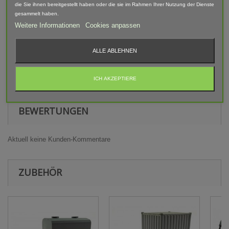
die Sie ihnen bereitgestellt haben oder die sie im Rahmen Ihrer Nutzung der Dienste
abweichen.
gesammelt haben.
Weitere Informationen
Cookies anpassen
Warnhinweis
ALLE ABLEHNEN
Achtung! Modellbauartikel nicht für Kinder unter 14 Jahren
geeignet! Erstickungsgefahr Aufgrund verschluckbarer und
spitzer Kleinteile.
ICH AKZEPTIERE
BEWERTUNGEN
Aktuell keine Kunden-Kommentare
ZUBEHÖR