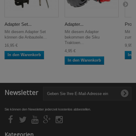
Adapter Set...
Adapter...
Profi..
Mit diesem Adapter Set
Mit diesem Adapter
Mit di
können die Anbauteile...
bekommen die Siku
zum Pr
Traktoen...
16,95 €
9,95 €
4,95 €
In den Warenkorb
In 
In den Warenkorb
Newsletter
Sie können den Newsletter jederzeit kostenlos abbestellen.
Kategorien