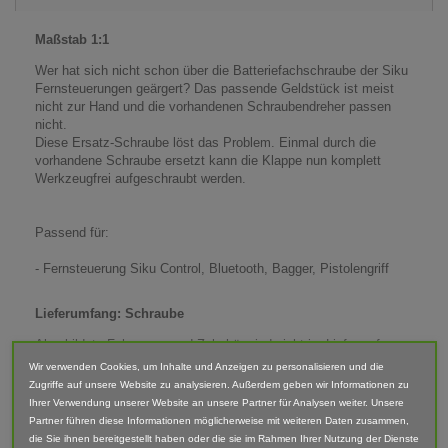
Maßstab 1:1
Wer hat sich nicht schon über die Batteriefachschraube der Siku
Fernsteuerungen geärgert? Das passende Geldstück ist meist
nicht zur Hand und die vorhandenen Schraubendreher passen
nicht.
Diese Ersatz-Schraube löst das Problem. Einmal durch die
vorhandene Schraube ersetzt kann die Klappe nun komplett
Werkzeugfrei aufgeschraubt werden.
Passend für:
- Fernsteuerung Siku Control, Bluetooth, Bagger, Pistolengriff
Lieferumfang: Schraube
Abgebildete Fahrzeuge und Zubehör sind nicht im Lieferumfang
enthalten.
Wir verwenden Cookies, um Inhalte und Anzeigen zu personalisieren und die
Zugriffe auf unsere Website zu analysieren. Außerdem geben wir Informationen zu
Der Artikel ist im 3D-Druck-Verfahren gefertigt und von Hand
Ihrer Verwendung unserer Website an unsere Partner für Analysen weiter. Unsere
nach bearbeitet. Daher können Form, Farbe und Ausführung
Partner führen diese Informationen möglicherweise mit weiteren Daten zusammen,
abweichen.
die Sie ihnen bereitgestellt haben oder die sie im Rahmen Ihrer Nutzung der Dienste