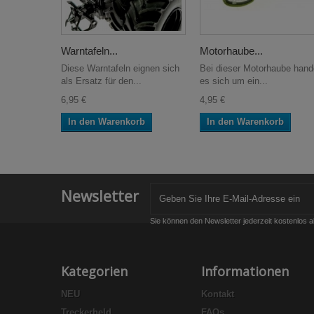
Warntafeln...
Motorhaube...
Diese Warntafeln eignen sich
Bei dieser Motorhaube hand
als Ersatz für den...
es sich um ein...
6,95 €
4,95 €
In den Warenkorb
In den Warenkorb
Newsletter
Sie können den Newsletter jederzeit kostenlos a
Kategorien
Informationen
NEU
Kontakt
Treckerheld
FAQs