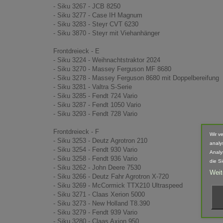
- Siku 3267 - JCB 8250
- Siku 3277 - Case IH Magnum
- Siku 3283 - Steyr CVT 6230
- Siku 3870 - Steyr mit Viehanhänger
Frontdreieck - E
- Siku 3224 - Weihnachtstraktor 2024
- Siku 3270 - Massey Ferguson MF 8680
- Siku 3278 - Massey Ferguson 8680 mit Doppelbereifung
- Siku 3281 - Valtra S-Serie
- Siku 3285 - Fendt 724 Vario
- Siku 3287 - Fendt 1050 Vario
- Siku 3293 - Fendt 728 Vario
Frontdreieck - F
Wir v
- Siku 3253 - Deutz Agrotron 210
analy
- Siku 3254 - Fendt 930 Vario
Analy
- Siku 3258 - Fendt 936 Vario
die S
- Siku 3262 - John Deere 7530
Weit
- Siku 3266 - Deutz Fahr Agrotron X-720
- Siku 3269 - McCormick TTX210 Ultraspeed
- Siku 3271 - Claas Xerion 5000
- Siku 3273 - New Holland T8.390
- Siku 3279 - Fendt 939 Vario
- Siku 3280 - Claas Axion 950