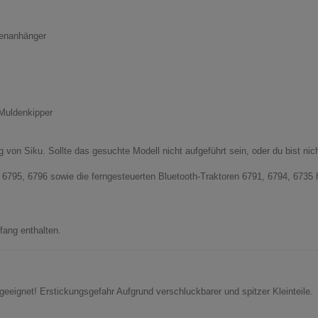
lenanhänger
 Muldenkipper
g von Siku. Sollte das gesuchte Modell nicht aufgeführt sein, oder du bist ni
, 6795, 6796 sowie die ferngesteuerten Bluetooth-Traktoren 6791, 6794, 6735 
fang enthalten.
 geeignet! Erstickungsgefahr Aufgrund verschluckbarer und spitzer Kleinteile.