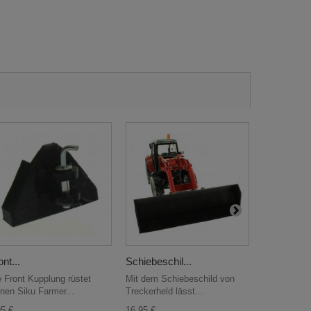
ont...
Schiebeschil...
Frontgewic
e Front Kupplung rüstet
Mit dem Schiebeschild von
Das Gewicht
inen Siku Farmer...
Treckerheld lässt...
Optik ist pa
95 €
16,95 €
14,95 €