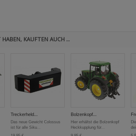
 HABEN, KAUFTEN AUCH ...
Treckerheld...
Bolzenkopf...
Fr
Das neue Gewicht Colossus
Hier erhältst die Bolzenkopf
Di
ist für alle Siku...
Heckkupplung für...
de
19,95 €
9,95 €
5,