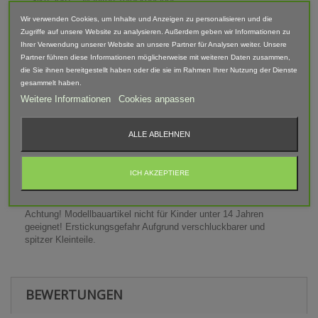
- Siku 3067 – Manitou Teleskoplader
Wir verwenden Cookies, um Inhalte und Anzeigen zu personalisieren und die
Zugriffe auf unsere Website zu analysieren. Außerdem geben wir Informationen zu
Maße (LxBxH): 16 mm x 44 mm x 32 mm
Ihrer Verwendung unserer Website an unsere Partner für Analysen weiter. Unsere
Partner führen diese Informationen möglicherweise mit weiteren Daten zusammen,
Lieferumfang: Palettengabel
die Sie ihnen bereitgestellt haben oder die sie im Rahmen Ihrer Nutzung der Dienste
gesammelt haben.
Abgebildete Fahrzeuge und Zubehör sind nicht im Lieferumfang
Weitere Informationen
Cookies anpassen
enthalten.
Der Artikel ist im 3D-Druck-Verfahren gefertigt und von Hand
ALLE ABLEHNEN
nach bearbeitet. Daher können Form, Farbe und Ausführung
abweichen.
ICH AKZEPTIERE
Warnhinweis
Achtung! Modellbauartikel nicht für Kinder unter 14 Jahren
geeignet! Erstickungsgefahr Aufgrund verschluckbarer und
spitzer Kleinteile.
BEWERTUNGEN