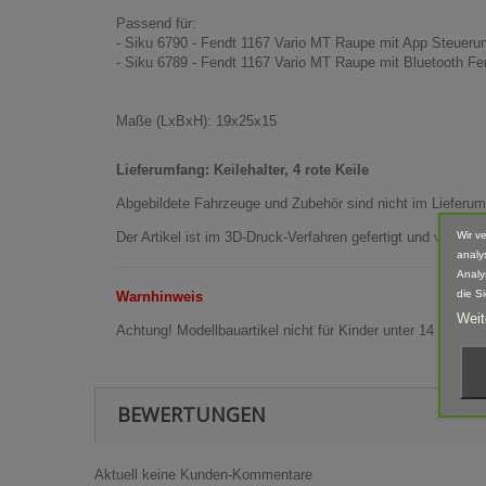
Passend für:
- Siku 6790 - Fendt 1167 Vario MT Raupe mit App Steueru
- Siku 6789 - Fendt 1167 Vario MT Raupe mit Bluetooth Fe
Maße (LxBxH): 19x25x15
Lieferumfang: Keilehalter, 4 rote Keile
Abgebildete Fahrzeuge und Zubehör sind nicht im Lieferum
Wir v
Der Artikel ist im 3D-Druck-Verfahren gefertigt und von 
analy
Analy
die S
Warnhinweis
Weit
Achtung! Modellbauartikel nicht für Kinder unter 14 Jahren
BEWERTUNGEN
Aktuell keine Kunden-Kommentare