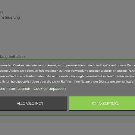
ng
rnsteuerung
fang enthalten.
erwenden Cookies, um Inhalte und Anzeigen zu personalisieren und die Zugriffe auf unsere Webs
Hand nach bearbeitet. Daher können Form, Farbe und Ausführung abweichen.
sieren. Außerdem geben wir Informationen zu Ihrer Verwendung unserer Website an unsere Partn
sen weiter. Unsere Partner führen diese Informationen möglicherweise mit weiteren Daten zusam
ie ihnen bereitgestellt haben oder die sie im Rahmen Ihrer Nutzung der Dienste gesammelt haben
ere Informationen
Cookies anpassen
 geeignet! Erstickungsgefahr Aufgrund verschluckbarer und spitzer Kleinteile.
ALLE ABLEHNEN
ICH AKZEPTIERE