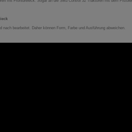
oren mit Frontdreieck. Sogar an die Siku Control 32 Traktoren mit dem Pistol
eieck
Hand nach bearbeitet. Daher können Form, Farbe und Ausführung abweichen.