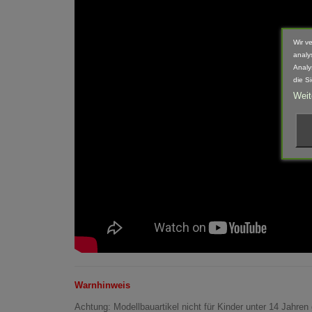
Wir v
analy
Analy
die S
Weit
Warnhinweis
Achtung: Modellbauartikel nicht für Kinder unter 14 Jahren