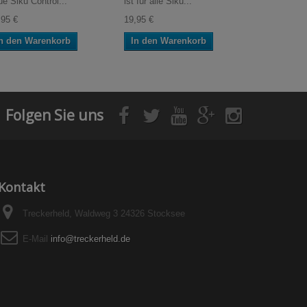
ue Siku Control...
ist für alle Siku...
echtem Beto
,95 €
19,95 €
14,95 €
n den Warenkorb
In den Warenkorb
In den W
Folgen Sie uns
Kontakt
Treckerheld, Waldweg 3 24326 Stocksee
E-Mail
info@treckerheld.de