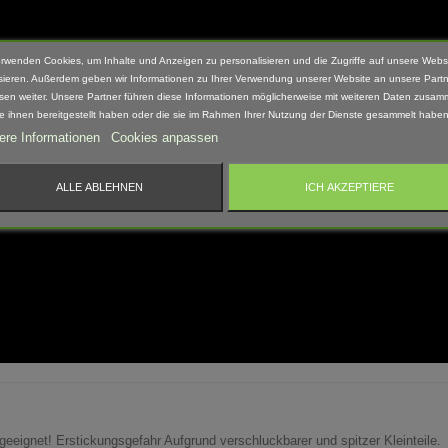
erwenden Cookies, um Inhalte und Anzeigen zu personalisieren und die Zugriffe auf unsere Webs
sieren. Außerdem geben wir Informationen zu Ihrer Verwendung unserer Website an unsere Partn
sen weiter. Unsere Partner führen diese Informationen möglicherweise mit weiteren Daten zusam
ie ihnen bereitgestellt haben oder die sie im Rahmen Ihrer Nutzung der Dienste gesammelt haben
ere Informationen
Cookies anpassen
ALLE ABLEHNEN
ICH AKZEPTIERE
 geeignet! Erstickungsgefahr Aufgrund verschluckbarer und spitzer Kleinteile.