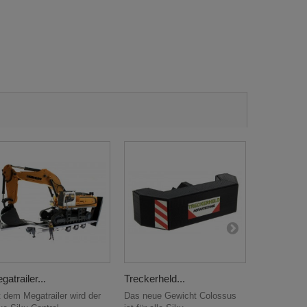
gatrailer...
Treckerheld...
Beton...
t dem Megatrailer wird der
Das neue Gewicht Colossus
Dieses Gewi