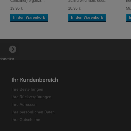
Container) ergänzt...
Schild wird Mais oder...
ne
19,95 €
18,95 €
59
In den Warenkorb
In den Warenkorb
I
bbestellen.
Ihr Kundenbereich
Ihre Bestellungen
Ihre Rückvergütungen
Ihre Adressen
Ihre persönlichen Daten
Ihre Gutscheine