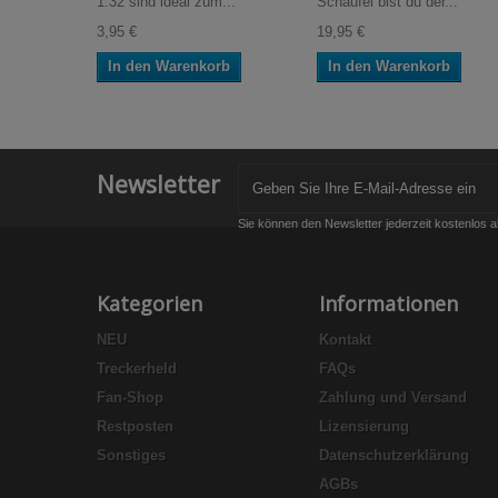
1:32 sind ideal zum...
Schaufel bist du der...
3,95 €
19,95 €
In den Warenkorb
In den Warenkorb
Newsletter
Sie können den Newsletter jederzeit kostenlos a
Kategorien
Informationen
NEU
Kontakt
Treckerheld
FAQs
Fan-Shop
Zahlung und Versand
Restposten
Lizensierung
Sonstiges
Datenschutzerklärung
AGBs