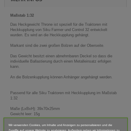
Maßstab 1:32
Das Heckgewicht Throne ist speziell für die Traktoren mit
Heckkupplung von Siku Farmer und Control 32 entwickelt
wurden. Es wird an die Heckkupplung gehängt.
Markant sind die zwei großen Bolzen auf der Oberseite.
Das Gewicht besitzt einen abnehmbaren Deckel so dass die
individuelle Ballastierung durch einen Metalleinsatz erfolgen
kann.
An die Bolzenkupplung können Anhänger angehängt werden.
Passend für alle Siku Traktoren mit Heckkupplung im Maßstab
1:32
Maße (LxBxH): 39x70x25mm
Gewicht leer: 15g
Gewicht mit Metalleinsatz: 110g
Wir verwenden Cookies, um Inhalte und Anzeigen zu personalisieren und die
Zugriffe auf unsere Website zu analysieren. Außerdem geben wir Informationen zu