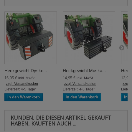
Heckgewicht Dysko...
Heckgewicht Muska...
Heckg
16,95 €
14,95 €
12,95
inkl. MwSt.
inkl. MwSt.
zzgl. Versandkosten
zzgl. Versandkosten
zzgl.
Lieferzeit: 4-5 Tage*
Lieferzeit: 4-5 Tage*
Lieferz
In den Warenkorb
In den Warenkorb
In 
KUNDEN, DIE DIESEN ARTIKEL GEKAUFT
HABEN, KAUFTEN AUCH ...