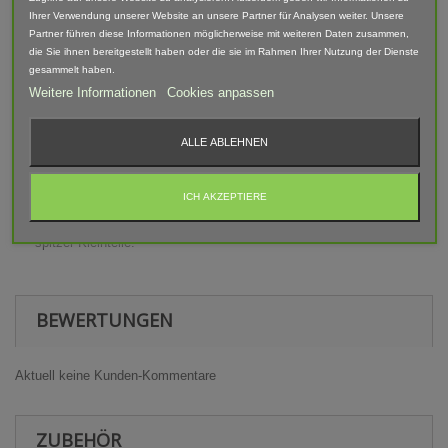
Lieferumfang: Gewicht, Metalleinsatz je nach Ausführung
Ihrer Verwendung unserer Website an unsere Partner für Analysen weiter. Unsere
Partner führen diese Informationen möglicherweise mit weiteren Daten zusammen,
Abgebildete Fahrzeuge und Zubehör sind nicht im Lieferumfang
die Sie ihnen bereitgestellt haben oder die sie im Rahmen Ihrer Nutzung der Dienste
enthalten.
gesammelt haben.
Der Artikel ist im 3D-Druck-Verfahren gefertigt und von Hand
Weitere Informationen
Cookies anpassen
nach bearbeitet. Daher können Form, Farbe und Ausführung
abweichen.
ALLE ABLEHNEN
Warnhinweis
ICH AKZEPTIERE
Achtung! Modellbauartikel nicht für Kinder unter 14 Jahren
geeignet! Erstickungsgefahr Aufgrund verschluckbarer und
spitzer Kleinteile.
BEWERTUNGEN
Aktuell keine Kunden-Kommentare
ZUBEHÖR