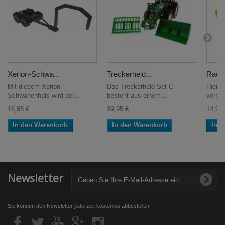
Xerion-Schwa...
Treckerheld...
Radge
Mit diesem Xerion-
Das Treckerheld Set C
Hier g
Schwanenhals wird der...
besteht aus einem...
versch
16,95 €
39,95 €
14,95 
In den Warenkorb
In den Warenkorb
In 
Newsletter
Sie können den Newsletter jederzeit kostenlos abbestellen.