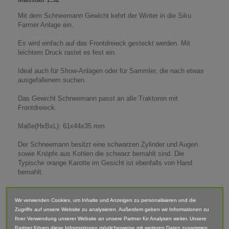
Mit dem Schneemann Gewicht kehrt der Winter in die Siku
Farmer Anlage ein.
Es wird einfach auf das Frontdreieck gesteckt werden. Mit
leichtem Druck rastet es fest ein.
Ideal auch für Show-Anlagen oder für Sammler, die nach etwas
ausgefallenem suchen.
Das Gewicht Schneemann passt an alle Traktoren mit
Frontdreieck.
Maße(HxBxL): 61x44x35 mm
Der Schneemann besitzt eine schwarzen Zylinder und Augen
sowie Knöpfe aus Kohlen die schwarz bemahlt sind. Die
Typische orange Karotte im Gesicht ist ebenfalls von Hand
bemahlt.
Lieferumfang: Gewicht Schneemann
Wir verwenden Cookies, um Inhalte und Anzeigen zu personalisieren und die
Zugriffe auf unsere Website zu analysieren. Außerdem geben wir Informationen zu
Abgebildete Fahrzeuge und Zubehör sind nicht im Lieferumfang
Ihrer Verwendung unserer Website an unsere Partner für Analysen weiter. Unsere
enthalten.
Partner führen diese Informationen möglicherweise mit weiteren Daten zusammen,