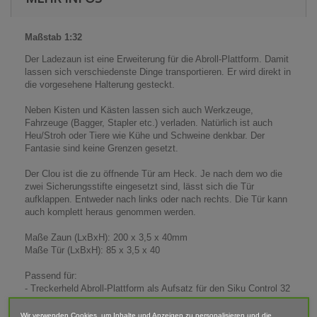
Maßstab 1:32
Der Ladezaun ist eine Erweiterung für die Abroll-Plattform. Damit
lassen sich verschiedenste Dinge transportieren. Er wird direkt in
die vorgesehene Halterung gesteckt.
Neben Kisten und Kästen lassen sich auch Werkzeuge,
Fahrzeuge (Bagger, Stapler etc.) verladen. Natürlich ist auch
Heu/Stroh oder Tiere wie Kühe und Schweine denkbar. Der
Fantasie sind keine Grenzen gesetzt.
Der Clou ist die zu öffnende Tür am Heck. Je nach dem wo die
zwei Sicherungsstifte eingesetzt sind, lässt sich die Tür
aufklappen. Entweder nach links oder nach rechts. Die Tür kann
auch komplett heraus genommen werden.
Maße Zaun (LxBxH): 200 x 3,5 x 40mm
Maße Tür (LxBxH): 85 x 3,5 x 40
Passend für:
- Treckerheld Abroll-Plattform als Aufsatz für den Siku Control 32
Krampe Hakenlift (6786)
Wir verwenden Cookies, um Inhalte und Anzeigen zu personalisieren und die