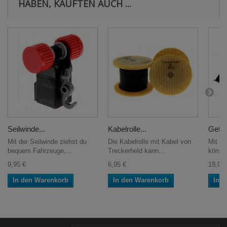
HABEN, KAUFTEN AUCH ...
Seilwinde...
Kabelrolle...
Getre
Mit der Seilwinde ziehst du
Die Kabelrolle mit Kabel von
Mit de
bequem Fahrzeuge,...
Treckerheld kann...
können
9,95 €
6,95 €
18,95 
In den Warenkorb
In den Warenkorb
In 