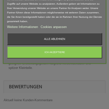
Zugriffe auf unsere Website zu analysieren. Außerdem geben wir Informationen zu
Lieferumfang: 2 Seitenwänden, Tür, 2 Sicherungsstiften
Ihrer Verwendung unserer Website an unsere Partner für Analysen weiter. Unsere
OHNE Abroll-Plattform
Partner führen diese Informationen möglicherweise mit weiteren Daten zusammen,
die Sie ihnen bereitgestellt haben oder die sie im Rahmen Ihrer Nutzung der Dienste
Abgebildete Fahrzeuge und Zubehör sind nicht im Lieferumfang
gesammelt haben.
enthalten.
Weitere Informationen
Cookies anpassen
Der Artikel ist im 3D-Druck-Verfahren gefertigt und von Hand
nach bearbeitet. Daher können Form, Farbe und Ausführung
abweichen.
ALLE ABLEHNEN
Warnhinweis
ICH AKZEPTIERE
Achtung: Modellbauartikel nicht für Kinder unter 14 Jahren
geeignet! Erstickungsgefahr Aufgrund verschluckbarer und
spitzer Kleinteile.
BEWERTUNGEN
Aktuell keine Kunden-Kommentare