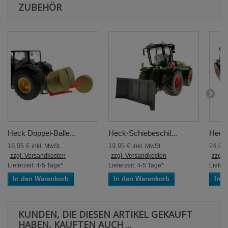
ZUBEHÖR
Heck Doppel-Balle...
Heck-Schiebeschil...
Heck-
16,95 €
19,95 €
24,95
inkl. MwSt.
inkl. MwSt.
zzgl. Versandkosten
zzgl. Versandkosten
zzgl.
Lieferzeit: 4-5 Tage*
Lieferzeit: 4-5 Tage*
Lieferz
In den Warenkorb
In den Warenkorb
In 
KUNDEN, DIE DIESEN ARTIKEL GEKAUFT
HABEN, KAUFTEN AUCH ...