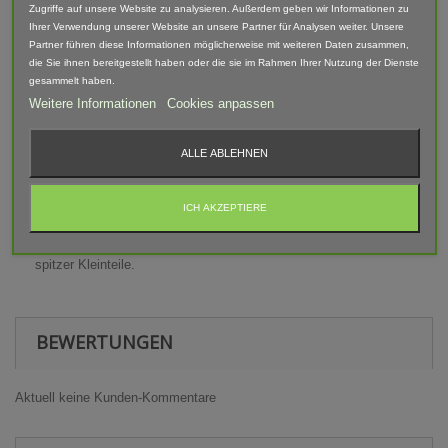
Zugriffe auf unsere Website zu analysieren. Außerdem geben wir Informationen zu
Lieferumfang: Gefächertes Silageschild
Ihrer Verwendung unserer Website an unsere Partner für Analysen weiter. Unsere
Partner führen diese Informationen möglicherweise mit weiteren Daten zusammen,
Abgebildete Fahrzeuge und Zubehör sind nicht im Lieferumfang
die Sie ihnen bereitgestellt haben oder die sie im Rahmen Ihrer Nutzung der Dienste
enthalten.
gesammelt haben.
Weitere Informationen
Cookies anpassen
Der Artikel ist im 3D-Druck-Verfahren gefertigt und von Hand
nach bearbeitet. Daher können Form, Farbe und Ausführung
abweichen.
ALLE ABLEHNEN
Warnhinweis
ICH AKZEPTIERE
Achtung! Modellbauartikel nicht für Kinder unter 14 Jahren
geeignet! Erstickungsgefahr Aufgrund verschluckbarer und
spitzer Kleinteile.
BEWERTUNGEN
Aktuell keine Kunden-Kommentare