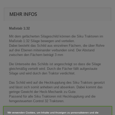
MEHR INFOS
Maßstab 1:32
Mit dem gefächerten Silageschild können die Siku Traktoren im
Maßstab 1:32 Silage bewegen und verteilen.
Dabei besteht das Schild aus einzelnen Fächern, die über Rohre
auf drei Ebenen miteinander verbunden sind. Der Abstand
zwischen den Fächern beträgt 3 mm
Die Unterseite des Schilds ist angeschrägt so dass die Silage
gleichmäßig verteilt wird. Durch die Fächer fällt aufgestaute
Silage und wird durch den Traktor verdichtet.
Das Schild wird auf die Heckkupplung des Siku Traktors gesetzt
und lässt sich somit anheben und absenken. Dabei kommt das
geringe Gewicht der Heck-Mechanik zu Gute.
Passend für alle Siku Traktoren mit Heckkupplung und die
ferngesteuerten Control 32 Traktoren.
Maße (LxBxH): 55x115x50 mm
Wir verwenden Cookies, um Inhalte und Anzeigen zu personalisieren und die