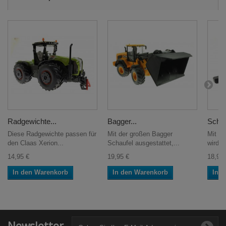
Radgewichte...
Bagger...
Schwa
Diese Radgewichte passen für
Mit der großen Bagger
Mit d
den Claas Xerion...
Schaufel ausgestattet,...
wird d
14,95 €
19,95 €
18,95 
In den Warenkorb
In den Warenkorb
In 