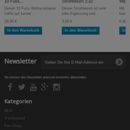
10 Fuss...
Strohbesen 1:32
Warna
Dieser 10 Fuss Wohncontainer
Dieser Strohbesen ist eine
Mit d
sollte auf keiner...
tolle Ergänzung und...
kannst
29,95 €
3,95 €
0,80 €
In den Warenkorb
In den Warenkorb
In 
Newsletter
Sie können den Newsletter jederzeit kostenlos abbestellen.
Kategorien
NEU
Treckerheld
Fan-Shop