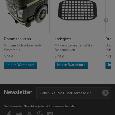
Rammschutzbü...
Ladegitter...
Brech
Mit dem Schnellwechsel-
Mit dem Ladegitter ist die
Dieses
System für...
Beladung von...
tolle 
9,95 €
4,95 €
2,95 €
In den Warenkorb
In den Warenkorb
In 
Newsletter
Sie können den Newsletter jederzeit kostenlos abbestellen.