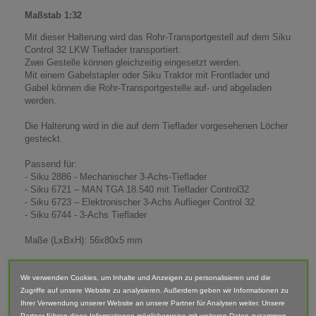
Maßstab 1:32
Mit dieser Halterung wird das Rohr-Transportgestell auf dem Siku
Control 32 LKW Tieflader transportiert.
Zwei Gestelle können gleichzeitig eingesetzt werden.
Mit einem Gabelstapler oder Siku Traktor mit Frontlader und
Gabel können die Rohr-Transportgestelle auf- und abgeladen
werden.
Die Halterung wird in die auf dem Tieflader vorgesehenen Löcher
gesteckt.
Passend für:
- Siku 2886 - Mechanischer 3-Achs-Tieflader
- Siku 6721 – MAN TGA 18.540 mit Tieflader Control32
- Siku 6723 – Elektronischer 3-Achs Auflieger Control 32
- Siku 6744 - 3-Achs Tieflader
Maße (LxBxH): 56x80x5 mm
Lieferumfang: Halterung - OHNE Rohr-Transportgestelle
Wir verwenden Cookies, um Inhalte und Anzeigen zu personalisieren und die
Zugriffe auf unsere Website zu analysieren. Außerdem geben wir Informationen zu
Abgebildete Fahrzeuge und Zubehör sind nicht im Lieferumfang
Ihrer Verwendung unserer Website an unsere Partner für Analysen weiter. Unsere
enthalten.
Partner führen diese Informationen möglicherweise mit weiteren Daten zusammen,