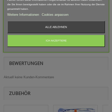
Der Artikel ist im 3D-Druck-Verfahren gefertigt und von Hand
die Sie ihnen bereitgestellt haben oder die sie im Rahmen Ihrer Nutzung der Dienste
nach bearbeitet. Daher können Form, Farbe und Ausführung
gesammelt haben.
abweichen.
Weitere Informationen
Cookies anpassen
Warnhinweis
ALLE ABLEHNEN
Achtung! Modellbauartikel nicht für Kinder unter 14 Jahren
geeignet! Erstickungsgefahr Aufgrund verschluckbarer und
ICH AKZEPTIERE
spitzer Kleinteile.
BEWERTUNGEN
Aktuell keine Kunden-Kommentare
ZUBEHÖR