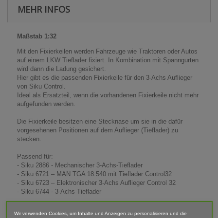
MEHR INFOS
Maßstab 1:32
Mit den Fixierkeilen werden Fahrzeuge wie Traktoren oder Autos
auf einem LKW Tieflader fixiert. In Kombination mit Spanngurten
wird dann die Ladung gesichert.
Hier gibt es die passenden Fixierkeile für den 3-Achs Auflieger
von Siku Control.
Ideal als Ersatzteil, wenn die vorhandenen Fixierkeile nicht mehr
aufgefunden werden.
Die Fixierkeile besitzen eine Stecknase um sie in die dafür
vorgesehenen Positionen auf dem Auflieger (Tieflader) zu
stecken.
Passend für:
- Siku 2886 - Mechanischer 3-Achs-Tieflader
- Siku 6721 – MAN TGA 18.540 mit Tieflader Control32
- Siku 6723 – Elektronischer 3-Achs Auflieger Control 32
- Siku 6744 - 3-Achs Tieflader
Maße (LxBxH): 10x18x5
Wir verwenden Cookies, um Inhalte und Anzeigen zu personalisieren und die