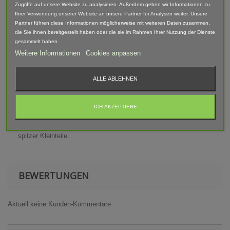
Zugriffe auf unsere Website zu analysieren. Außerdem geben wir Informationen zu
Lieferumfang: 10 Fixierkeile
Ihrer Verwendung unserer Website an unsere Partner für Analysen weiter. Unsere
Partner führen diese Informationen möglicherweise mit weiteren Daten zusammen,
Abgebildete Fahrzeuge und Zubehör sind nicht im Lieferumfang
die Sie ihnen bereitgestellt haben oder die sie im Rahmen Ihrer Nutzung der Dienste
enthalten.
gesammelt haben.
Weitere Informationen
Cookies anpassen
Der Artikel ist im 3D-Druck-Verfahren gefertigt und von Hand
nach bearbeitet. Daher können Form, Farbe und Ausführung
abweichen.
ALLE ABLEHNEN
Warnhinweis
ICH AKZEPTIERE
Achtung! Modellbauartikel nicht für Kinder unter 14 Jahren
geeignet! Erstickungsgefahr Aufgrund verschluckbarer und
spitzer Kleinteile.
BEWERTUNGEN
Aktuell keine Kunden-Kommentare