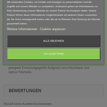
Wir verwenden Cookies, um Inhalte und Anzeigen zu personalisieren und die
Maße (LxBxH): 5mm x 6mm x 32mm
Zugriffe auf unsere Website zu analysieren. Außerdem geben wir Informationen zu
Ihrer Verwendung unserer Website an unsere Partner für Analysen weiter. Unsere
Lieferumfang: Schaufel, Besen, 2x Êinzel-Halter
Partner führen diese Informationen möglicherweise mit weiteren Daten zusammen,
die Sie ihnen bereitgestellt haben oder die sie im Rahmen Ihrer Nutzung der Dienste
Abgebildete Fahrzeuge und Zubehör sind nicht im Lieferumfang
gesammelt haben.
enthalten.
Weitere Informationen
Cookies anpassen
Der Artikel ist im 3D-Druck-Verfahren gefertigt und von Hand
nach bearbeitet. Daher können Form, Farbe und Ausführung
ALLE ABLEHNEN
abweichen.
ICH AKZEPTIERE
Warnhinweis
Achtung! Modellbauartikel nicht für Kinder unter 14 Jahren
geeignet! Erstickungsgefahr Aufgrund verschluckbarer und
spitzer Kleinteile.
BEWERTUNGEN
Aktuell keine Kunden-Kommentare