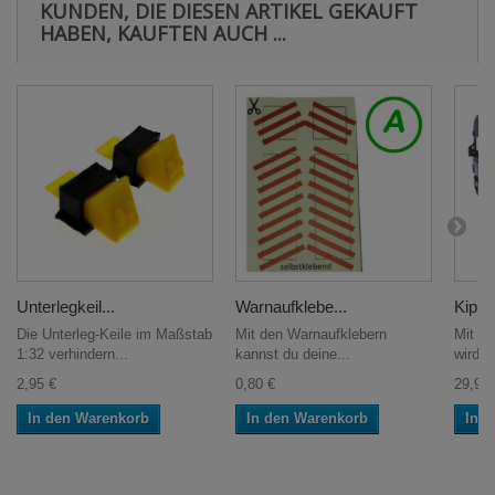
KUNDEN, DIE DIESEN ARTIKEL GEKAUFT
HABEN, KAUFTEN AUCH ...
Unterlegkeil...
Warnaufklebe...
Kipper
Die Unterleg-Keile im Maßstab
Mit den Warnaufklebern
Mit di
1:32 verhindern...
kannst du deine...
wird de
2,95 €
0,80 €
29,95 
In den Warenkorb
In den Warenkorb
In 