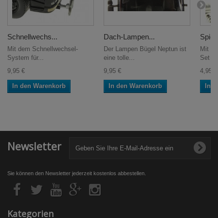
Schnellwechs...
Dach-Lampen...
Spiege
Mit dem Schnellwechsel-
Der Lampen Bügel Neptun ist
Mit de
System für...
eine tolle...
Set er
9,95 €
9,95 €
4,95 €
In den Warenkorb
In den Warenkorb
In 
Newsletter
Sie können den Newsletter jederzeit kostenlos abbestellen.
Kategorien