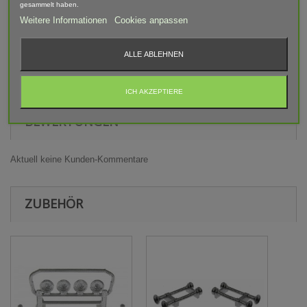
gesammelt haben.
Weitere Informationen
Cookies anpassen
Warnhinweis
Achtung! Modellbauartikel nicht für Kinder unter 14 Jahren
ALLE ABLEHNEN
geeignet! Erstickungsgefahr Aufgrund verschluckbarer und
spitzer Kleinteile.
ICH AKZEPTIERE
BEWERTUNGEN
Aktuell keine Kunden-Kommentare
ZUBEHÖR