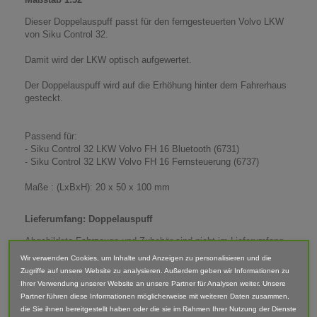
Dieser Doppelauspuff passt für den ferngesteuerten Volvo LKW
von Siku Control 32.
Damit wird der LKW optisch aufgewertet.
Der Doppelauspuff wird auf die Erhöhung hinter dem Fahrerhaus
gesteckt.
Passend für:
- Siku Control 32 LKW Volvo FH 16 Bluetooth (6731)
- Siku Control 32 LKW Volvo FH 16 Fernsteuerung (6737)
Maße : (LxBxH): 20 x 50 x 100 mm
Lieferumfang: Doppelauspuff
Abgebildete Fahrzeuge und Zubehör sind nicht im Lieferumfang
enthalten.
Wir verwenden Cookies, um Inhalte und Anzeigen zu personalisieren und die
Zugriffe auf unsere Website zu analysieren. Außerdem geben wir Informationen zu
Der Artikel ist im 3D-Druck-Verfahren gefertigt und von Hand
Ihrer Verwendung unserer Website an unsere Partner für Analysen weiter. Unsere
nach bearbeitet. Daher können Form, Farbe und Ausführung
Partner führen diese Informationen möglicherweise mit weiteren Daten zusammen,
abweichen.
die Sie ihnen bereitgestellt haben oder die sie im Rahmen Ihrer Nutzung der Dienste