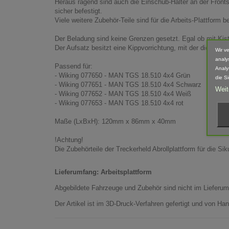
Heraus ragend sind auch die Einschub-Halter an der Front
sicher befestigt.
Viele weitere Zubehör-Teile sind für die Arbeits-Plattform be
Der Beladung sind keine Grenzen gesetzt. Egal ob mit Kisten
Der Aufsatz besitzt eine Kippvorrichtung, mit der die Arbei
Wir v
analy
Passend für:
Analy
- Wiking 077650 - MAN TGS 18.510 4x4 Grün
die S
- Wiking 077651 - MAN TGS 18.510 4x4 Schwarz
Weit
- Wiking 077652 - MAN TGS 18.510 4x4 Weiß
- Wiking 077653 - MAN TGS 18.510 4x4 rot
Maße (LxBxH): 120mm x 86mm x 40mm
!Achtung!
Die Zubehörteile der Treckerheld Abrollplattform für die Si
Lieferumfang: Arbeitsplattform
Abgebildete Fahrzeuge und Zubehör sind nicht im Lieferum
Der Artikel ist im 3D-Druck-Verfahren gefertigt und von 