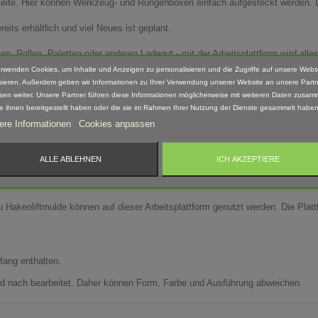
seite. Hier können Werkzeug- und Rungenboxen einfach aufgesteckt werden. D
reits erhältlich und viel Neues ist geplant.
, Rollen, Paletten oder anderen Ladegut - mit der Arbeitsplattform wird alles 
tsplattform gekippt werden kann.
erwenden Cookies, um Inhalte und Anzeigen zu personalisieren und die Zugriffe auf unsere Webs
sieren. Außerdem geben wir Informationen zu Ihrer Verwendung unserer Website an unsere Partn
sen weiter. Unsere Partner führen diese Informationen möglicherweise mit weiteren Daten zusam
ie ihnen bereitgestellt haben oder die sie im Rahmen Ihrer Nutzung der Dienste gesammelt haben
ere Informationen
Cookies anpassen
ALLE ABLEHNEN
ICH AKZEPTIERE
ku Hakenliftmulde können auf dieser Arbeitsplattform genutzt werden. Die Plat
fang enthalten.
Hand nach bearbeitet. Daher können Form, Farbe und Ausführung abweichen.