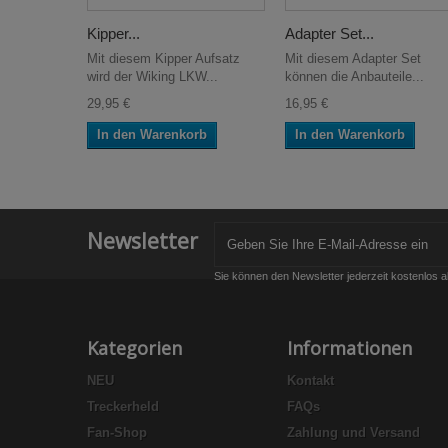
Kipper...
Adapter Set...
Mit diesem Kipper Aufsatz
Mit diesem Adapter Set
wird der Wiking LKW...
können die Anbauteile...
29,95 €
16,95 €
In den Warenkorb
In den Warenkorb
Newsletter
Sie können den Newsletter jederzeit kostenlos a
Kategorien
Informationen
NEU
Kontakt
Treckerheld
FAQs
Fan-Shop
Zahlung und Versand