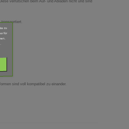
iese verrutschen beim Auf- und Abladen nicht und sind
transportiert.
ite zu
er für
men,
.
tformen sind voll kompatibel zu einander.