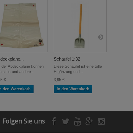
deckplane...
Schaufel 1:32
Gitteraufsa
t der Abdeckplane können
Diese Schaufel ist eine tolle
Der Gitterau
hrsilos und andere...
Ergänzung und...
Oehler...
95 €
3,95 €
16,95 €
n den Warenkorb
In den Warenkorb
In den W
Folgen Sie uns