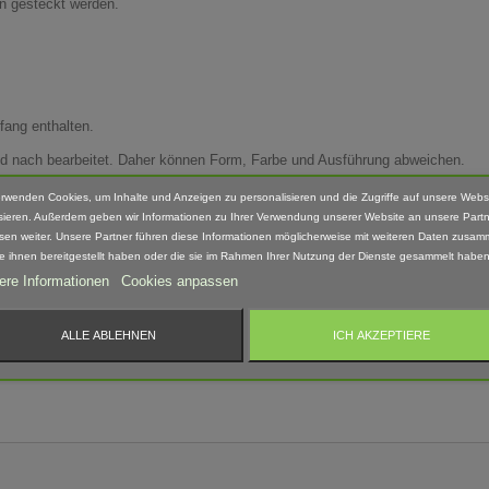
en gesteckt werden.
fang enthalten.
Hand nach bearbeitet. Daher können Form, Farbe und Ausführung abweichen.
erwenden Cookies, um Inhalte und Anzeigen zu personalisieren und die Zugriffe auf unsere Webs
sieren. Außerdem geben wir Informationen zu Ihrer Verwendung unserer Website an unsere Partn
sen weiter. Unsere Partner führen diese Informationen möglicherweise mit weiteren Daten zusam
 geeignet! Erstickungsgefahr Aufgrund verschluckbarer und spitzer Kleinteile.
ie ihnen bereitgestellt haben oder die sie im Rahmen Ihrer Nutzung der Dienste gesammelt haben
ere Informationen
Cookies anpassen
ALLE ABLEHNEN
ICH AKZEPTIERE