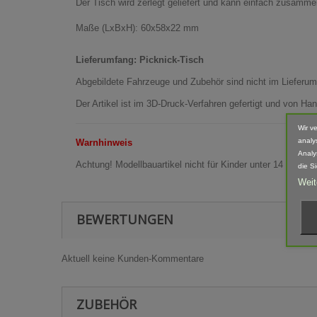
Der Tisch wird zerlegt geliefert und kann einfach zusamm
Maße (LxBxH): 60x58x22 mm
Lieferumfang: Picknick-Tisch
Abgebildete Fahrzeuge und Zubehör sind nicht im Lieferum
Der Artikel ist im 3D-Druck-Verfahren gefertigt und von 
Wir v
analy
Warnhinweis
Analy
Achtung! Modellbauartikel nicht für Kinder unter 14 Jahren
die S
Weit
BEWERTUNGEN
Aktuell keine Kunden-Kommentare
ZUBEHÖR