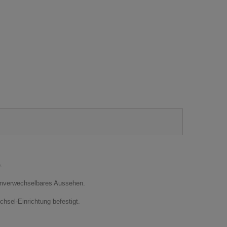
.
d unverwechselbares Aussehen.
hsel-Einrichtung befestigt.