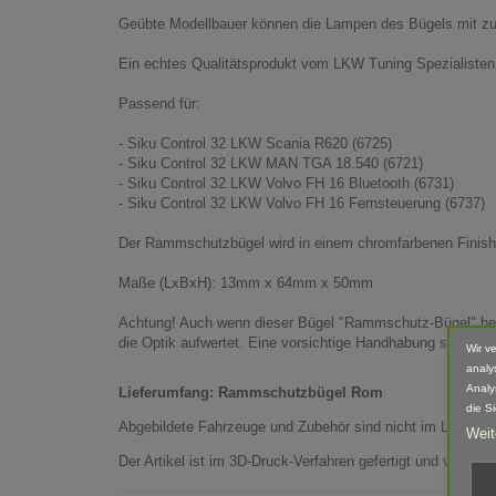
Geübte Modellbauer können die Lampen des Bügels mit zus
Ein echtes Qualitätsprodukt vom LKW Tuning Spezialiste
Passend für:
- Siku Control 32 LKW Scania R620 (6725)
- Siku Control 32 LKW MAN TGA 18.540 (6721)
- Siku Control 32 LKW Volvo FH 16 Bluetooth (6731)
- Siku Control 32 LKW Volvo FH 16 Fernsteuerung (6737)
Der Rammschutzbügel wird in einem chromfarbenen Finish g
Maße (LxBxH): 13mm x 64mm x 50mm
Achtung! Auch wenn dieser Bügel "Rammschutz-Bügel" heiß
die Optik aufwertet. Eine vorsichtige Handhabung sollte da
Wir v
analy
Analy
Lieferumfang: Rammschutzbügel Rom
die S
Abgebildete Fahrzeuge und Zubehör sind nicht im Lieferum
Weit
Der Artikel ist im 3D-Druck-Verfahren gefertigt und von 