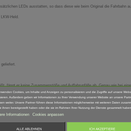
ätzlichen LEDs ausstatten, so dass diese wie beim Original die Fahrbahn a
n LKW-Held.
eliefert.
t, fängt er keine Zusammenstöße und Auffahrunfälle ab. Genau wie bei ein
her gewährleistet sein.
erwenden Cookies, um Inhalte und Anzeigen zu personalisieren und die Zugriffe auf unsere Webs
sieren. Außerdem geben wir Informationen zu Ihrer Verwendung unserer Website an unsere Partn
sen weiter. Unsere Partner führen diese Informationen möglicherweise mit weiteren Daten zusam
ie ihnen bereitgestellt haben oder die sie im Rahmen Ihrer Nutzung der Dienste gesammelt haben
fang enthalten.
ere Informationen
Cookies anpassen
Hand nach bearbeitet. Daher können Form, Farbe und Ausführung abweichen.
ALLE ABLEHNEN
ICH AKZEPTIERE