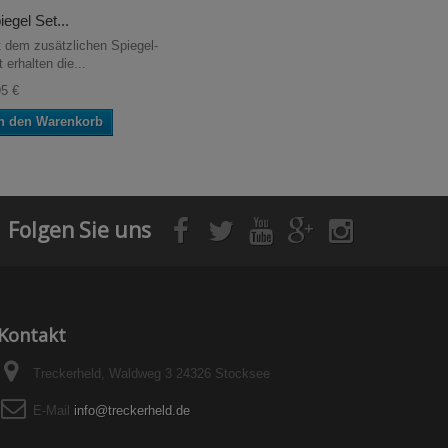
iegel Set...
t dem zusätzlichen Spiegel-
 erhalten die...
95 €
n den Warenkorb
Folgen Sie uns
Kontakt
Treckerheld, Waldweg 3 24326 Stocksee
E-Mail
info@treckerheld.de