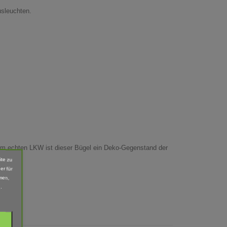
usleuchten.
em echten LKW ist dieser Bügel ein Deko-Gegenstand der
ite zu
er für
men,
.