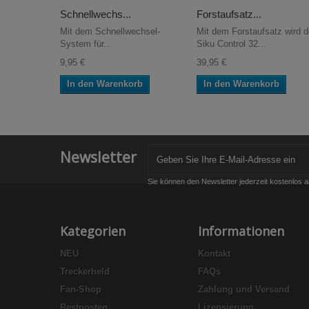
Schnellwechs...
Forstaufsatz...
Mit dem Schnellwechsel-
Mit dem Forstaufsatz wird d
System für...
Siku Control 32...
9,95 €
39,95 €
In den Warenkorb
In den Warenkorb
Newsletter
Sie können den Newsletter jederzeit kostenlos a
Kategorien
Informationen
NEU
Kontakt
Treckerheld
FAQs
Fan-Shop
Zahlung und Versand
Restposten
Lizensierung