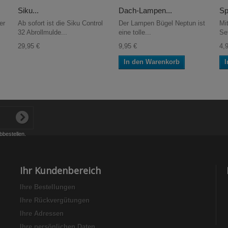
Siku...
Dach-Lampen...
Sp
er
Ab sofort ist die Siku Control
Der Lampen Bügel Neptun ist
Mi
32 Abrollmulde...
eine tolle...
Set
29,95 €
9,95 €
4,
In den Warenkorb
I
bbestellen.
Ihr Kundenbereich
Ihre Bestellungen
Ihre Rückvergütungen
Ihre Adressen
Ihre persönlichen Daten