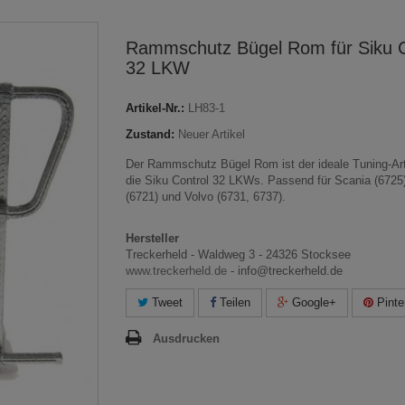
Rammschutz Bügel Rom für Siku C
32 LKW
Artikel-Nr.:
LH83-1
Zustand:
Neuer Artikel
Der Rammschutz Bügel Rom ist der ideale Tuning-Arti
die Siku Control 32 LKWs. Passend für Scania (672
(6721) und Volvo (6731, 6737).
Hersteller
Treckerheld - Waldweg 3 - 24326 Stocksee
www.treckerheld.de
- info@treckerheld.de
Tweet
Teilen
Google+
Pinte
Ausdrucken