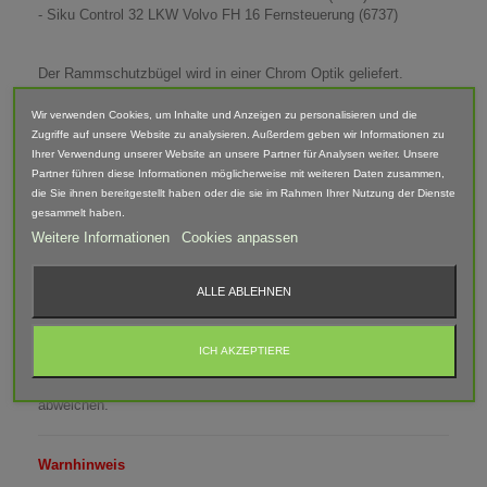
- Siku Control 32 LKW Volvo FH 16 Fernsteuerung (6737)
Der Rammschutzbügel wird in einer Chrom Optik geliefert.
Maße (LxBxH): 17mm x 70mm x 50mm
Wir verwenden Cookies, um Inhalte und Anzeigen zu personalisieren und die
Zugriffe auf unsere Website zu analysieren. Außerdem geben wir Informationen zu
Achtung! Auch wenn dieser Bügel "Rammschutz-Bügel" heißt,
Ihrer Verwendung unserer Website an unsere Partner für Analysen weiter. Unsere
fängt er keine Zusammenstöße und Auffahrunfälle ab. Genau wie
Partner führen diese Informationen möglicherweise mit weiteren Daten zusammen,
bei einem echten LKW ist dieser Bügel ein Deko-Gegenstand der
die Sie ihnen bereitgestellt haben oder die sie im Rahmen Ihrer Nutzung der Dienste
die Optik aufwertet. Eine vorsichtige Handhabung sollte daher
gesammelt haben.
gewährleistet sein.
Weitere Informationen
Cookies anpassen
Lieferumfang: Rammschutzbügel Venedig
ALLE ABLEHNEN
Abgebildete Fahrzeuge und Zubehör sind nicht im Lieferumfang
enthalten.
ICH AKZEPTIERE
Der Artikel ist im 3D-Druck-Verfahren gefertigt und von Hand
nach bearbeitet. Daher können Form, Farbe und Ausführung
abweichen.
Warnhinweis