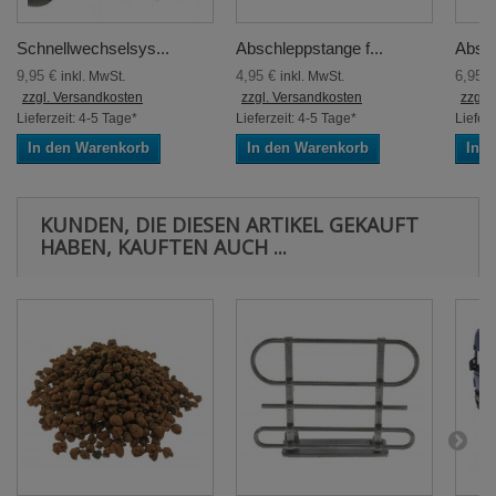
Schnellwechselsys...
Abschleppstange f...
Abschl
9,95 €
4,95 €
6,95 
inkl. MwSt.
inkl. MwSt.
zzgl. Versandkosten
zzgl. Versandkosten
zzgl.
Lieferzeit: 4-5 Tage*
Lieferzeit: 4-5 Tage*
Lieferz
In den Warenkorb
In den Warenkorb
In 
KUNDEN, DIE DIESEN ARTIKEL GEKAUFT
HABEN, KAUFTEN AUCH ...