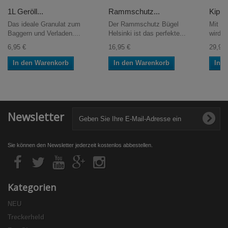
1L Geröll...
Rammschutz...
Kipper
Das ideale Granulat zum
Der Rammschutz Bügel
Mit di
Baggern und Verladen....
Helsinki ist das perfekte...
wird de
6,95 €
16,95 €
29,95 
In den Warenkorb
In den Warenkorb
In 
Newsletter
Sie können den Newsletter jederzeit kostenlos abbestellen.
Kategorien
NEU
Treckerheld