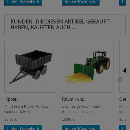
In den Warenkorb
In den Warenkorb
In 
KUNDEN, DIE DIESEN ARTIKEL GEKAUFT
HABEN, KAUFTEN AUCH ...
Kipper...
Räum - und...
Getre
Mit diesem Kipper Aufsatz
Das riesige Räum- und
Mit de
wird der Doly von...
Schiebeschild von...
können
29,95 €
18,95 €
18,95 
In den Warenkorb
In den Warenkorb
In 