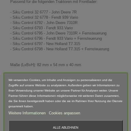
Passend für die folgenden Traktoren mit Frontlader:
- Siku Control 32 6777 - John Deere 7R
- Siku Control 32 6778 - Fendt 939 Vario
- Siku Control 6792 - John Deere 7310R
- Siku Control 6793 - Fendt 933 Vario
- Siku Control 6795 - John Deere 7310R + Fernsteuerung
- Siku Control 6796 - Fendt 933 Vario + Fernsteuerung
- Siku Control 6797 - New Holland T7.315
- Siku Control 6798 - New Holland T7.315 + Fernsteuerung
Maße (LxBxH): 82 mm x 54 mm x 40 mm
Lieferumfang: Rübenschaufel
Wir verwenden Cookies, um Inhalte und Anzeigen zu personalisieren und die
Zugriffe auf unsere Website zu analysieren. Außerdem geben wir Informationen zu
Abgebildete Fahrzeuge und Zubehör sind nicht im Lieferumfang
Ihrer Verwendung unserer Website an unsere Partner für Analysen weiter. Unsere
enthalten.
Partner führen diese Informationen möglicherweise mit weiteren Daten zusammen,
Der Artikel ist im 3D-Druck-Verfahren gefertigt und von Hand
die Sie ihnen bereitgestellt haben oder die sie im Rahmen Ihrer Nutzung der Dienste
nach bearbeitet. Daher können Form, Farbe und Ausführung
gesammelt haben.
abweichen.
Weitere Informationen
Cookies anpassen
ALLE ABLEHNEN