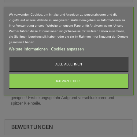
Maßstab 1:32
Wir verwenden Cookies, um Inhalte und Anzeigen zu personalisieren und die
Zugriffe auf unsere Website zu analysieren. Außerdem geben wir Informationen zu
Mit diesem Cattle Rind schwarz-weiß liegend im Maßstab 1:32
Ihrer Verwendung unserer Website an unsere Partner für Analysen weiter. Unsere
startest du deine eigene Rinderzucht auf deinem Siku Bauernhof.
Partner führen diese Informationen möglicherweise mit weiteren Daten zusammen,
Man kann z.B. eine Weide mit verschiedenen Rindern aufbauen.
die Sie ihnen bereitgestellt haben oder die sie im Rahmen Ihrer Nutzung der Dienste
Aber auch im Stall können diese Rinder stehen.
gesammelt haben.
Weitere Informationen
Cookies anpassen
Lieferumfang: 1 Rind
Abgebildete Fahrzeuge und Zubehör sind nicht im Lieferumfang
ALLE ABLEHNEN
enthalten.
ICH AKZEPTIERE
Warnhinweis
Achtung! Modellbauartikel nicht für Kinder unter 14 Jahren
geeignet! Erstickungsgefahr Aufgrund verschluckbarer und
spitzer Kleinteile.
BEWERTUNGEN