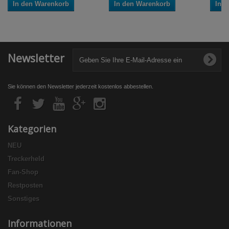
In den Warenkorb
In den Warenkorb
In 
Newsletter
Sie können den Newsletter jederzeit kostenlos abbestellen.
Kategorien
NEU
Treckerheld
Fan-Shop
Restposten
Sonstiges
Informationen