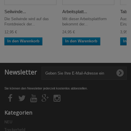
Seilwinde...
Arbeitsplatt...
Table
Die Seilwinde wird auf das
Mit dieser Arbeitsplattform
Auch 
Frontdreieck der...
bekommt der...
Einzug
12,95 €
24,95 €
3,95 €
In den Warenkorb
In den Warenkorb
In 
Newsletter
Sie können den Newsletter jederzeit kostenlos abbestellen.
Kategorien
NEU
Treckerheld