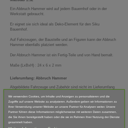
Ein Abbruch Hammer wird auf jedem Bauernhof oder in der
Werkstatt gebraucht.
Er eignet sie sich ideal als Deko-Element für den Siku
Bauernhof.
Auf Fahrzeugen, der Baustelle und an Figuren kann der Abbruch
Hammer ebenfalls platziert werden.
Der Abbruch Hammer ist ein Fertig-Teile und von Hand bemalt.
Maße (LxBxH) : 24 x 6 x 2 mm
Lieferumfang: Abbruch Hammer
Abgebildete Fahrzeuge und Zubehör sind nicht im Lieferumfang
enthalten.
Wir verwenden Cookies, um Inhalte und Anzeigen zu personalisieren und die
Der Artikel ist im 3D-Druck-Verfahren gefertigt und von Hand
Zugriffe auf unsere Website zu analysieren. Außerdem geben wir Informationen zu
nach bearbeitet. Daher können Form, Farbe und Ausführung
Ihrer Verwendung unserer Website an unsere Partner für Analysen weiter. Unsere
abweichen.
Partner führen diese Informationen möglicherweise mit weiteren Daten zusammen,
die Sie ihnen bereitgestellt haben oder die sie im Rahmen Ihrer Nutzung der Dienste
gesammelt haben.
Warnhinweis