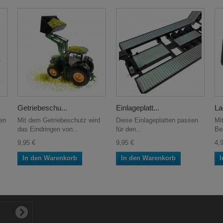
Getriebeschu...
Einlageplatt...
La
en
Mit dem Getriebeschutz wird
Diese Einlageplatten passen
Mit
das Eindringen von...
für den...
Be
9,95 €
9,95 €
4,
In den Warenkorb
In den Warenkorb
I