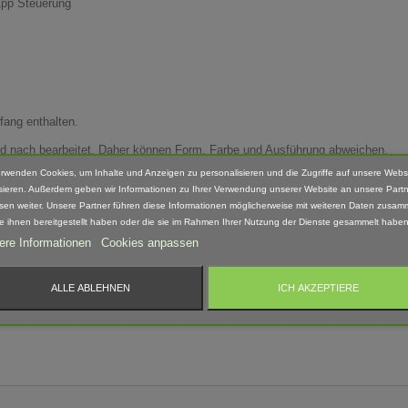
App Steuerung
fang enthalten.
Hand nach bearbeitet. Daher können Form, Farbe und Ausführung abweichen.
erwenden Cookies, um Inhalte und Anzeigen zu personalisieren und die Zugriffe auf unsere Webs
sieren. Außerdem geben wir Informationen zu Ihrer Verwendung unserer Website an unsere Partn
sen weiter. Unsere Partner führen diese Informationen möglicherweise mit weiteren Daten zusam
ie ihnen bereitgestellt haben oder die sie im Rahmen Ihrer Nutzung der Dienste gesammelt haben
 geeignet! Erstickungsgefahr Aufgrund verschluckbarer und spitzer Kleinteile.
ere Informationen
Cookies anpassen
ALLE ABLEHNEN
ICH AKZEPTIERE