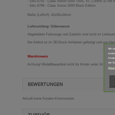
- Siku 6791 - Claas Xerion 5000 TRAC VC Control 32 mit 
- Siku 6799 - Claas Xerion 5000 Black Edition
Maße (LxBxH): 42x60x34mm
Lieferumfang: Gitterwanne
Abgebildete Fahrzeuge und Zubehör sind nicht im Lieferum
Der Artikel ist im 3D-Druck-Verfahren gefertigt und von 
Wir v
analy
Warnhinweis
Analy
die S
Achtung! Modellbauartikel nicht für Kinder unter 14 Jahren
Weit
BEWERTUNGEN
Aktuell keine Kunden-Kommentare