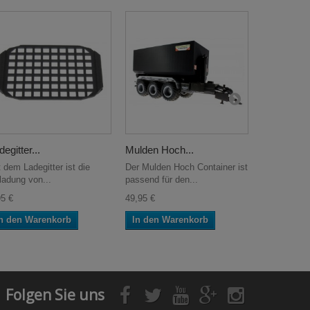
degitter...
Mulden Hoch...
Faltdreieck
 dem Ladegitter ist die
Der Mulden Hoch Container ist
Mit diesem 
ladung von...
passend für den...
Faltdreieck
95 €
49,95 €
3,95 €
n den Warenkorb
In den Warenkorb
In den W
Folgen Sie uns