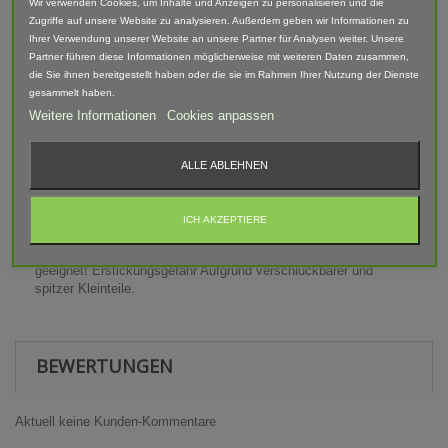
Wir verwenden Cookies, um Inhalte und Anzeigen zu personalisieren und die
Maße (H): 11 mm, Durchmesser 28 mm, Gewicht 4 g
Zugriffe auf unsere Website zu analysieren. Außerdem geben wir Informationen zu
Ihrer Verwendung unserer Website an unsere Partner für Analysen weiter. Unsere
Lieferumfang: 4 Radgewichte
Partner führen diese Informationen möglicherweise mit weiteren Daten zusammen,
die Sie ihnen bereitgestellt haben oder die sie im Rahmen Ihrer Nutzung der Dienste
Abgebildete Fahrzeuge und Zubehör sind nicht im Lieferumfang
gesammelt haben.
enthalten.
Weitere Informationen
Cookies anpassen
Der Artikel ist im 3D-Druck-Verfahren gefertigt und von Hand
nach bearbeitet. Daher können Form, Farbe und Ausführung
ALLE ABLEHNEN
abweichen.
ICH AKZEPTIERE
Warnhinweis
Achtung! Modellbauartikel nicht für Kinder unter 14 Jahren
geeignet! Erstickungsgefahr Aufgrund verschluckbarer und
spitzer Kleinteile.
BEWERTUNGEN
Aktuell keine Kunden-Kommentare