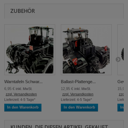
ZUBEHÖR
Warntafeln Schwar...
Ballast-Plattenge...
Gewic
6,95 €
12,95 €
15,95
inkl. MwSt.
inkl. MwSt.
zzgl. Versandkosten
zzgl. Versandkosten
zzgl.
Lieferzeit: 4-5 Tage*
Lieferzeit: 4-5 Tage*
Lieferz
In den Warenkorb
In den Warenkorb
In 
KUNDEN, DIE DIESEN ARTIKEL GEKAUFT