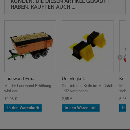
KUNDEN, DIE DIESEN ARTIKEL GEKAUFT
HABEN, KAUFTEN AUCH ...
Ladewand-Erh...
Unterlegkeil...
Kette
Mit der Ladewand-Erhöhung
Die Unterleg-Keile im Maßstab
Mit d
wird der...
1:32 verhindern...
sich v
19,95 €
2,95 €
6,95 €
In den Warenkorb
In den Warenkorb
In 