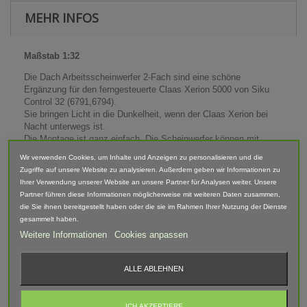
MEHR INFOS
Maßstab 1:32
Die Dach Arbeitsscheinwerfer 2-Fach sind eine schöne
Ergänzung für den ferngesteuerte Claas Xerion 5000 von Siku
Control 32 (6791,6794).
Sie bringen Licht in die Dunkelheit, wenn der Claas Xerion bei
Nacht unterwegs ist.
Die Montage ist ganz einfach. Die Scheinwerfer können mit
einem Klecks Modellbau- oder Sekundenkleber fixiert werden.
Wir verwenden Cookies, um Inhalte und Anzeigen zu personalisieren und die
Ambitionierte Modellbauer und Elektronik-Spezialisten können
Zugriffe auf unsere Website zu analysieren. Außerdem geben wir Informationen zu
die Scheinwerfer mit LEDs beleuchten. (Nicht enthalten)
Ihrer Verwendung unserer Website an unsere Partner für Analysen weiter. Unsere
Geliefert werden zwei Scheinwerfer im Set.
Partner führen diese Informationen möglicherweise mit weiteren Daten zusammen,
die Sie ihnen bereitgestellt haben oder die sie im Rahmen Ihrer Nutzung der Dienste
Passend für:
gesammelt haben.
- Siku 6794 - Claas Xerion 5000 TRAC VC Control 32 mit
Weitere Informationen
Cookies anpassen
Fernsteuerung
- Siku 6791 - Claas Xerion 5000 TRAC VC Control 32 mit App
Steuerung
ALLE ABLEHNEN
Maße (LxBxH): 5mm x 15mm x 10mm
ICH AKZEPTIERE