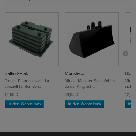
Ballast-Plat...
Monster...
Block.
Dieses Plattengewicht ist
Mit der Monster Schaufel bist
Mit de
speziell für den den...
du der King auf...
sich d
12,95 €
39,95 €
12,95 
In den Warenkorb
In den Warenkorb
In 