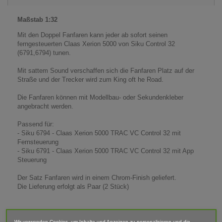
Maßstab 1:32
Mit den Doppel Fanfaren kann jeder ab sofort seinen
ferngesteuerten Claas Xerion 5000 von Siku Control 32
(6791,6794) tunen.
Mit sattem Sound verschaffen sich die Fanfaren Platz auf der
Straße und der Trecker wird zum King oft he Road.
Die Fanfaren können mit Modellbau- oder Sekundenkleber
angebracht werden.
Passend für:
- Siku 6794 - Claas Xerion 5000 TRAC VC Control 32 mit
Fernsteuerung
- Siku 6791 - Claas Xerion 5000 TRAC VC Control 32 mit App
Steuerung
Der Satz Fanfaren wird in einem Chrom-Finish geliefert.
Die Lieferung erfolgt als Paar (2 Stück)
Maße (LxBxH): 24mm x 12mm x 5mm
Wir verwenden Cookies, um Inhalte und Anzeigen zu personalisieren und die