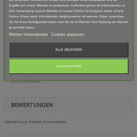
Zugriffe auf unsere Website zu analysieren. Außerdem geben wir Informationen zu
Lieferumfang: 2x Doppel Fanfare
Ihrer Verwendung unserer Website an unsere Partner für Analysen weiter. Unsere
Partner führen diese Informationen möglicherweise mit weiteren Daten zusammen,
Abgebildete Fahrzeuge und Zubehör sind nicht im Lieferumfang
die Sie ihnen bereitgestellt haben oder die sie im Rahmen Ihrer Nutzung der Dienste
enthalten.
gesammelt haben.
Der Artikel ist im 3D-Druck-Verfahren gefertigt und von Hand
Weitere Informationen
Cookies anpassen
nach bearbeitet. Daher können Form, Farbe und Ausführung
abweichen.
ALLE ABLEHNEN
Warnhinweis
ICH AKZEPTIERE
Achtung! Modellbauartikel nicht für Kinder unter 14 Jahren
geeignet! Erstickungsgefahr Aufgrund verschluckbarer und
spitzer Kleinteile.
BEWERTUNGEN
Aktuell keine Kunden-Kommentare