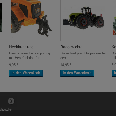
Heckkupplung...
Radgewichte...
Kei
Dies ist eine Heckkupplung
Diese Radgewichte passen für
Die
mit Hebefunktion für...
den...
tol
9,95 €
14,95 €
6,
In den Warenkorb
In den Warenkorb
I
bbestellen.