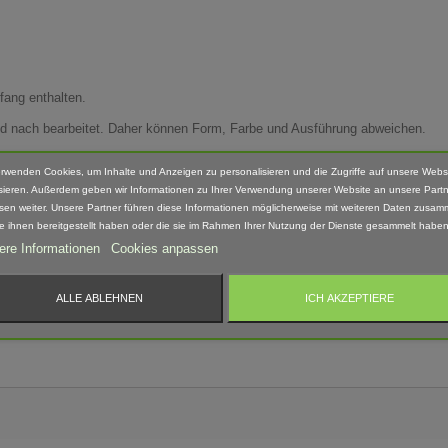
fang enthalten.
Hand nach bearbeitet. Daher können Form, Farbe und Ausführung abweichen.
erwenden Cookies, um Inhalte und Anzeigen zu personalisieren und die Zugriffe auf unsere Webs
sieren. Außerdem geben wir Informationen zu Ihrer Verwendung unserer Website an unsere Partn
sen weiter. Unsere Partner führen diese Informationen möglicherweise mit weiteren Daten zusam
 geeignet! Erstickungsgefahr Aufgrund verschluckbarer und spitzer Kleinteile.
ie ihnen bereitgestellt haben oder die sie im Rahmen Ihrer Nutzung der Dienste gesammelt haben
ere Informationen
Cookies anpassen
ALLE ABLEHNEN
ICH AKZEPTIERE