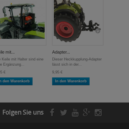
le mit...
Adapter...
Seilwinde..
 Keile mit Halter sind eine
Dieser Heckkupplung-Adapter
Die Seilwin
le Ergänzung...
lässt sich in der...
Manitou ML
95 €
9,95 €
16,95 €
n den Warenkorb
In den Warenkorb
In den W
Folgen Sie uns