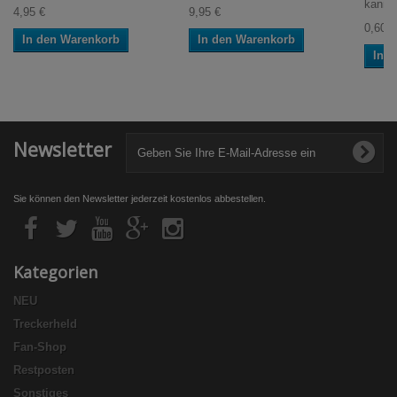
kannst
4,95 €
9,95 €
0,60 €
In den Warenkorb
In den Warenkorb
In 
Newsletter
Sie können den Newsletter jederzeit kostenlos abbestellen.
Kategorien
NEU
Treckerheld
Fan-Shop
Restposten
Sonstiges