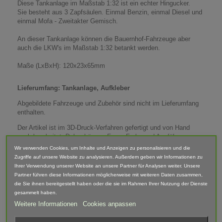
Diese Tankanlage im Maßstab 1:32 ist ein echter Hingucker.
Sie besteht aus 3 Zapfsäulen. Einmal Benzin, einmal Diesel und
einmal Mofa - Zweitakter Gemisch.
An dieser Tankanlage können die Bauernhof-Fahrzeuge aber
auch die LKW's im Maßstab 1:32 betankt werden.
Maße (LxBxH): 120x23x65mm
Lieferumfang: Tankanlage, Aufkleber
Abgebildete Fahrzeuge und Zubehör sind nicht im Lieferumfang
enthalten.
Der Artikel ist im 3D-Druck-Verfahren gefertigt und von Hand
nach bearbeitet. Daher können Form, Farbe und Ausführung
abweichen.
Wir verwenden Cookies, um Inhalte und Anzeigen zu personalisieren und die
Zugriffe auf unsere Website zu analysieren. Außerdem geben wir Informationen zu
Ihrer Verwendung unserer Website an unsere Partner für Analysen weiter. Unsere
Warnhinweis
Partner führen diese Informationen möglicherweise mit weiteren Daten zusammen,
die Sie ihnen bereitgestellt haben oder die sie im Rahmen Ihrer Nutzung der Dienste
Achtung! Modellbauartikel nicht für Kinder unter 14 Jahren
gesammelt haben.
geeignet! Erstickungsgefahr Aufgrund verschluckbarer und
Weitere Informationen
Cookies anpassen
spitzer Kleinteile.