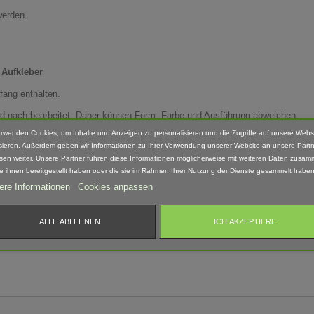
werden.
 Aufkleber
fang enthalten.
Hand nach bearbeitet. Daher können Form, Farbe und Ausführung abweichen.
erwenden Cookies, um Inhalte und Anzeigen zu personalisieren und die Zugriffe auf unsere Webs
sieren. Außerdem geben wir Informationen zu Ihrer Verwendung unserer Website an unsere Partn
sen weiter. Unsere Partner führen diese Informationen möglicherweise mit weiteren Daten zusam
ie ihnen bereitgestellt haben oder die sie im Rahmen Ihrer Nutzung der Dienste gesammelt haben
 geeignet! Erstickungsgefahr Aufgrund verschluckbarer und spitzer Kleinteile.
ere Informationen
Cookies anpassen
ALLE ABLEHNEN
ICH AKZEPTIERE