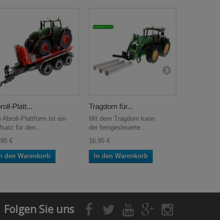
oll-Platt...
Tragdorn für...
Ackerschie
 Abroll-Plattform ist ein
Mit dem Tragdorn kann
Diese Acker
satz für den...
der ferngesteuerte...
alle Siku...
,95 €
16,95 €
9,95 €
n den Warenkorb
In den Warenkorb
In den W
Folgen Sie uns