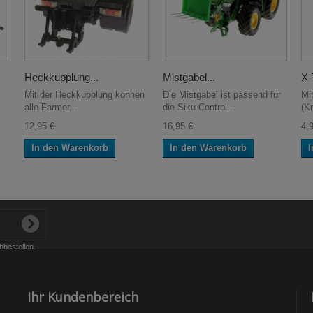
Heckkupplung...
Mistgabel...
X-
Mit der Heckkupplung können
Die Mistgabel ist passend für
Mi
alle Farmer...
die Siku Control...
(K
12,95 €
16,95 €
4,
In den Warenkorb
In den Warenkorb
I
bbestellen.
Ihr Kundenbereich