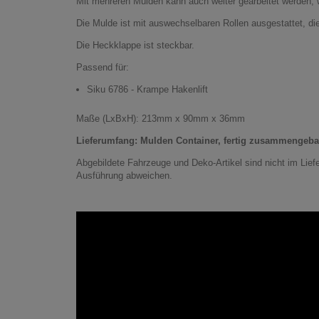
Mit mehreren Mulden kann auch weiter gearbeitet werden, w
Die Mulde ist mit auswechselbaren Rollen ausgestattet, di
Die Heckklappe ist steckbar.
Passend für:
Siku 6786 - Krampe Hakenlift
Maße (LxBxH): 213mm x 90mm x 36mm
Lieferumfang: Mulden Container, fertig zusammengeba
Abgebildete Fahrzeuge und Deko-Artikel sind nicht im Lief
Ausführung abweichen.