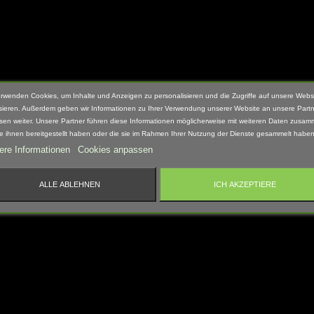
erwenden Cookies, um Inhalte und Anzeigen zu personalisieren und die Zugriffe auf unsere Webs
sieren. Außerdem geben wir Informationen zu Ihrer Verwendung unserer Website an unsere Partn
sen weiter. Unsere Partner führen diese Informationen möglicherweise mit weiteren Daten zusam
ie ihnen bereitgestellt haben oder die sie im Rahmen Ihrer Nutzung der Dienste gesammelt haben
ere Informationen
Cookies anpassen
ALLE ABLEHNEN
ICH AKZEPTIERE