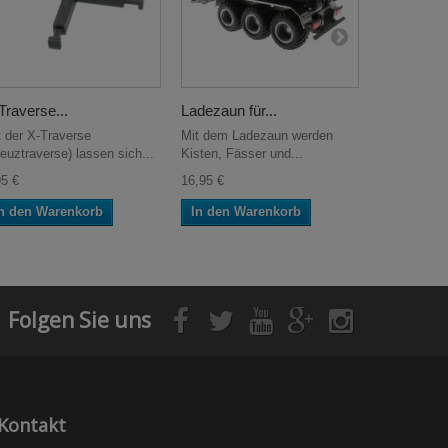
Traverse...
Ladezaun für...
Arbeitsplatt
t der X-Traverse
Mit dem Ladezaun werden
Mit dieser A
reuztraverse) lassen sich...
Kisten, Fässer und...
bekommt der
95 €
16,95 €
24,95 €
n den Warenkorb
In den Warenkorb
In den W
Folgen Sie uns
Kontakt