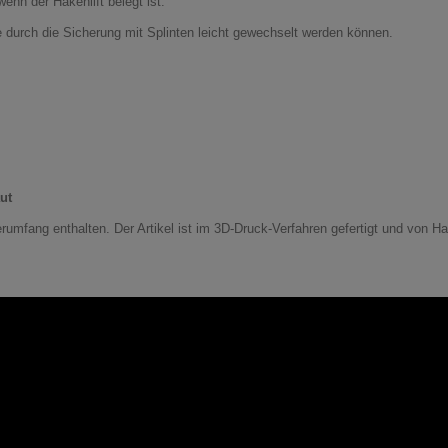
enn der Hakenlift belegt ist.
e durch die Sicherung mit Splinten leicht gewechselt werden können.
ut
erumfang enthalten. Der Artikel ist im 3D-Druck-Verfahren gefertigt und von 