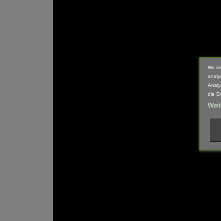
Wir v
analy
Analy
die S
Weit