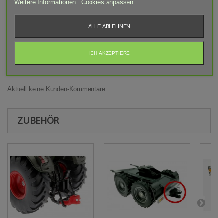
Weitere Informationen
Cookies anpassen
Achtung! Modellbauartikel nicht für Kinder unter 14 Jahren
geeignet! Erstickungsgefahr Aufgrund verschluckbarer und
spitzer Kleinteile.
ALLE ABLEHNEN
ICH AKZEPTIERE
BEWERTUNGEN
Aktuell keine Kunden-Kommentare
ZUBEHÖR