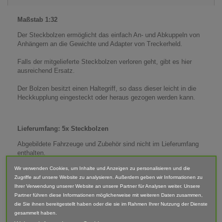
Maßstab 1:32
Der Steckbolzen ermöglicht das einfach An- und Abkuppeln von
Anhängern an die Gewichte und Adapter von Treckerheld.
Falls der mitgelieferte Steckbolzen verloren geht, gibt es hier
ausreichend Ersatz.
Der Bolzen besitzt einen Haltegriff, so dass dieser leicht in die
Heckkupplung eingesteckt oder heraus gezogen werden kann.
Lieferumfang: 5x Steckbolzen
Abgebildete Fahrzeuge und Zubehör sind nicht im Lieferumfang
enthalten.
Der Artikel ist im 3D-Druck-Verfahren gefertigt und von Hand
Wir verwenden Cookies, um Inhalte und Anzeigen zu personalisieren und die
nach bearbeitet. Daher können Form, Farbe und Ausführung
Zugriffe auf unsere Website zu analysieren. Außerdem geben wir Informationen zu
abweichen.
Ihrer Verwendung unserer Website an unsere Partner für Analysen weiter. Unsere
Partner führen diese Informationen möglicherweise mit weiteren Daten zusammen,
die Sie ihnen bereitgestellt haben oder die sie im Rahmen Ihrer Nutzung der Dienste
Warnhinweis
gesammelt haben.