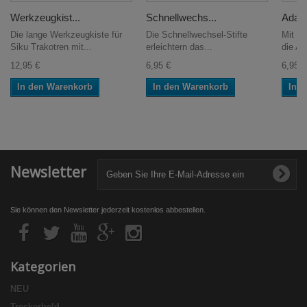
Werkzeugkist...
Schnellwechs...
Adapt
Die lange Werkzeugkiste für
Die Schnellwechsel-Stifte
Mit d
Siku Trakotren mit...
erleichtern das...
die Anb
12,95 €
6,95 €
6,95 €
In den Warenkorb
In den Warenkorb
In 
Newsletter
Sie können den Newsletter jederzeit kostenlos abbestellen.
Kategorien
NEU
Treckerheld