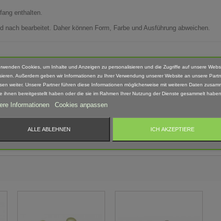
fang enthalten.
Hand nach bearbeitet. Daher können Form, Farbe und Ausführung abweichen.
erwenden Cookies, um Inhalte und Anzeigen zu personalisieren und die Zugriffe auf unsere Webs
 geeignet! Erstickungsgefahr Aufgrund verschluckbarer und spitzer Kleinteile.
sieren. Außerdem geben wir Informationen zu Ihrer Verwendung unserer Website an unsere Partn
sen weiter. Unsere Partner führen diese Informationen möglicherweise mit weiteren Daten zusam
ie ihnen bereitgestellt haben oder die sie im Rahmen Ihrer Nutzung der Dienste gesammelt haben
ere Informationen
Cookies anpassen
ALLE ABLEHNEN
ICH AKZEPTIERE