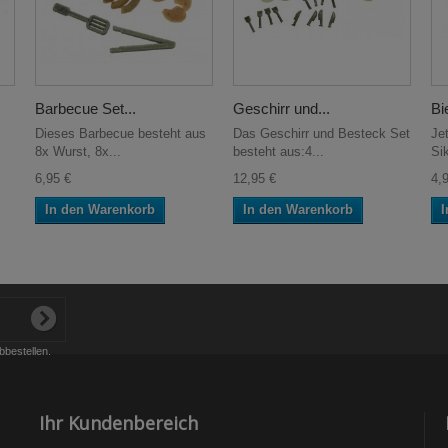
Barbecue Set...
Geschirr und...
Bi
Dieses Barbecue besteht aus
Das Geschirr und Besteck Set
Je
8x Wurst, 8x...
besteht aus:4...
Si
6,95 €
12,95 €
4,
In den Warenkorb
In den Warenkorb
I
bbestellen.
Ihr Kundenbereich