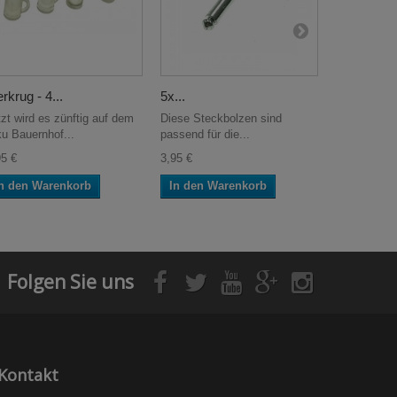
erkrug - 4...
5x...
Kettensatz
tzt wird es zünftig auf dem
Diese Steckbolzen sind
Mit dem Ket
ku Bauernhof...
passend für die...
sich versch
95 €
3,95 €
6,95 €
n den Warenkorb
In den Warenkorb
In den W
Folgen Sie uns
Kontakt