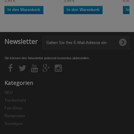
3,95 €
3,95 €
6,95 €
In den Warenkorb
In den Warenkorb
In 
Newsletter
Sie können den Newsletter jederzeit kostenlos abbestellen.
Kategorien
NEU
Treckerheld
Fan-Shop
Restposten
Sonstiges