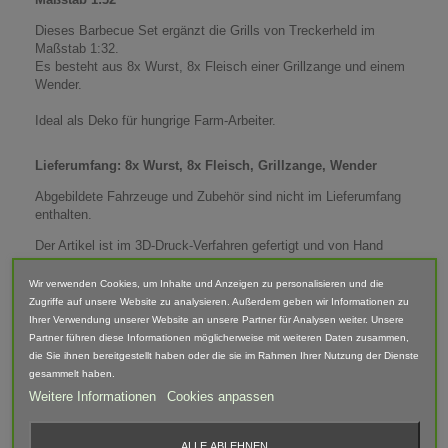
Dieses Barbecue Set ergänzt die Grills von Treckerheld im
Maßstab 1:32.
Es besteht aus 8x Wurst, 8x Fleisch einer Grillzange und einem
Wender.
Ideal als Deko für hungrige Farm-Arbeiter.
Lieferumfang: 8x Wurst, 8x Fleisch, Grillzange, Wender
Abgebildete Fahrzeuge und Zubehör sind nicht im Lieferumfang
enthalten.
Der Artikel ist im 3D-Druck-Verfahren gefertigt und von Hand
nach bearbeitet. Daher können Form, Farbe und Ausführung
abweichen.
Wir verwenden Cookies, um Inhalte und Anzeigen zu personalisieren und die
Zugriffe auf unsere Website zu analysieren. Außerdem geben wir Informationen zu
Ihrer Verwendung unserer Website an unsere Partner für Analysen weiter. Unsere
Warnhinweis
Partner führen diese Informationen möglicherweise mit weiteren Daten zusammen,
die Sie ihnen bereitgestellt haben oder die sie im Rahmen Ihrer Nutzung der Dienste
Achtung! Modellbauartikel nicht für Kinder unter 14 Jahren
gesammelt haben.
geeignet! Erstickungsgefahr Aufgrund verschluckbarer und
Weitere Informationen
Cookies anpassen
spitzer Kleinteile.
ALLE ABLEHNEN