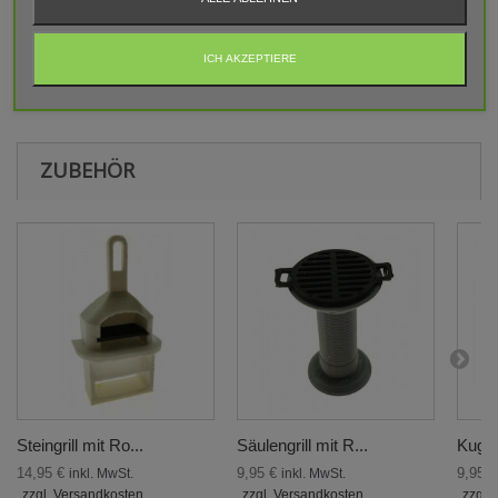
BEWERTUNGEN
ICH AKZEPTIERE
Aktuell keine Kunden-Kommentare
ZUBEHÖR
Steingrill mit Ro...
Säulengrill mit R...
Kugelg
14,95 €
9,95 €
9,95 
inkl. MwSt.
inkl. MwSt.
zzgl. Versandkosten
zzgl. Versandkosten
zzgl.