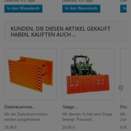
Lieferzeit: 4-5 Tage*
Lieferzeit: 4-5 Tage*
Lieferz
In den Warenkorb
In den Warenkorb
In 
KUNDEN, DIE DIESEN ARTIKEL GEKAUFT
HABEN, KAUFTEN AUCH ...
Dielenkammer...
Silage...
Profi..
Mit der Dielenkammerbox
Mit diesem Schild wird Silage
Mit di
werden ausgehobene...
bewegt. Passend...
zum Pr
16,95 €
19,95 €
9,95 €