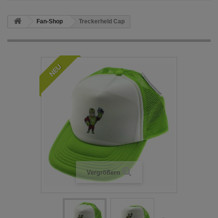
Fan-Shop
Treckerheld Cap
NEU
Vergrößern