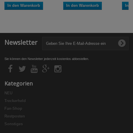
In den Warenkorb
In den Warenkorb
In 
Newsletter
Sie können den Newsletter jederzeit kostenlos abbestellen.
Kategorien
NEU
Treckerheld
Fan-Shop
Restposten
Sonstiges