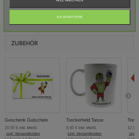
ALLE ABLEHNEN
BEWERTUNGEN
ICH AKZEPTIERE
Aktuell keine Kunden-Kommentare
ZUBEHÖR
Geschenk Gutschein
Treckerheld Tasse
Treck
20,00 €
9,95 €
12,95
inkl. MwSt.
inkl. MwSt.
zzgl. Versandkosten
zzgl. Versandkosten
zzgl.