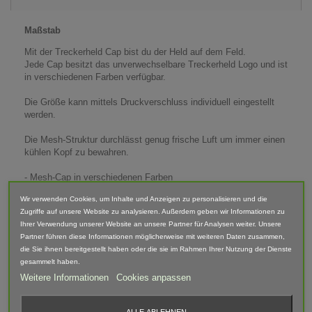
Maßstab
Mit der Treckerheld Cap bist du der Held auf dem Feld.
Jede Cap besitzt das unverwechselbare Treckerheld Logo und ist
in verschiedenen Farben verfügbar.
Die Größe kann mittels Druckverschluss individuell eingestellt
werden.
Die Mesh-Struktur durchlässt genug frische Luft um immer einen
kühlen Kopf zu bewahren.
- Mesh-Cap in verschiedenen Farben
- Größe individuell einstellbar durch Druckverschluss
Wir verwenden Cookies, um Inhalte und Anzeigen zu personalisieren und die
- eingearbeitetes Fashion-Schweißband
Zugriffe auf unsere Website zu analysieren. Außerdem geben wir Informationen zu
Ihrer Verwendung unserer Website an unsere Partner für Analysen weiter. Unsere
Material: 100% Polyester
Partner führen diese Informationen möglicherweise mit weiteren Daten zusammen,
Visier: 100% Baumwolle
die Sie ihnen bereitgestellt haben oder die sie im Rahmen Ihrer Nutzung der Dienste
gesammelt haben.
Lieferumfang: Trekcerheld Cap
Weitere Informationen
Cookies anpassen