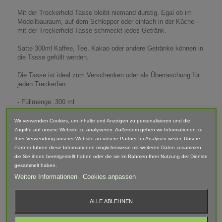
Mit der Treckerheld Tasse bleibt niemand durstig. Egal ob im
Modellbauraum, auf dem Schlepper oder einfach in der Küche –
mit der Treckerheld Tasse schmeckt jedes Getränk.
Satte 300ml Kaffee, Tee, Kakao oder andere Getränke können in
die Tasse gefüllt werden.
Die Tasse ist ideal zum Verschenken oder als Überraschung für
jeden Treckerfan.
- Füllmenge: 300 ml
- Durchmesser: 82 mm, Höhe: 97 mm
- Material: Keramik
Wir verwenden Cookies, um Inhalte und Anzeigen zu personalisieren und die
- Spülmaschinen geeignet
Zugriffe auf unsere Website zu analysieren. Außerdem geben wir Informationen zu
Ihrer Verwendung unserer Website an unsere Partner für Analysen weiter. Unsere
Partner führen diese Informationen möglicherweise mit weiteren Daten zusammen,
Lieferumfang: Tasse
die Sie ihnen bereitgestellt haben oder die sie im Rahmen Ihrer Nutzung der Dienste
gesammelt haben.
Weitere Informationen
Cookies anpassen
BEWERTUNGEN
ALLE ABLEHNEN
Aktuell keine Kunden-Kommentare