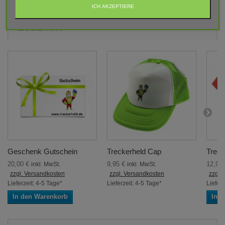
ICH AKZEPTIERE
ZUBEHÖR
Geschenk Gutschein
Treckerheld Cap
Treck
20,00 €
9,95 €
12,95
inkl. MwSt.
inkl. MwSt.
zzgl. Versandkosten
zzgl. Versandkosten
zzgl.
Lieferzeit: 4-5 Tage*
Lieferzeit: 4-5 Tage*
Lieferz
In den Warenkorb
In 