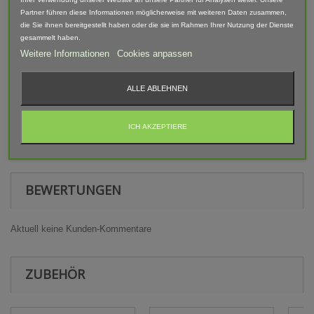
enthalten.
Partner führen diese Informationen möglicherweise mit weiteren Daten zusammen,
Der Artikel ist im 3D-Druck-Verfahren gefertigt und von Hand
die Sie ihnen bereitgestellt haben oder die sie im Rahmen Ihrer Nutzung der Dienste
nach bearbeitet. Daher können Form, Farbe und Ausführung
gesammelt haben.
abweichen.
Weitere Informationen
Cookies anpassen
Warnhinweis
ALLE ABLEHNEN
Achtung! Modellbauartikel nicht für Kinder unter 14 Jahren
geeignet! Erstickungsgefahr Aufgrund verschluckbarer und
ICH AKZEPTIERE
spitzer Kleinteile.
BEWERTUNGEN
Aktuell keine Kunden-Kommentare
ZUBEHÖR