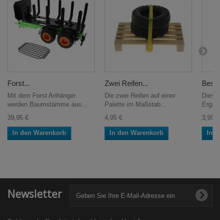
Forst...
Zwei Reifen...
Besen
Mit dem Forst Anhänger
Die zwei Reifen auf einer
Dieser
werden Baumstämme aus...
Palette im Maßstab...
Ergän
39,95 €
4,95 €
3,95 €
In den Warenkorb
In den Warenkorb
In 
Newsletter