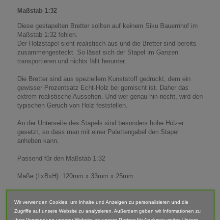
Maßstab 1:32
Diese gestapelten Bretter sollten auf keinem Siku Bauernhof im
Maßstab 1:32 fehlen.
Der Holzstapel sieht realistisch aus und die Bretter sind bereits
zusammengesteckt. So lässt sich der Stapel im Ganzen
transportieren und nichts fällt herunter.
Die Bretter sind aus speziellem Kunststoff gedruckt, dem ein
gewisser Prozentsatz Echt-Holz bei gemischt ist. Daher das
extrem realistische Aussehen. Und wer genau hin riecht, wird den
typischen Geruch von Holz feststellen.
An der Unterseite des Stapels sind besonders hohe Hölzer
gesetzt, so dass man mit einer Palettengabel den Stapel
anheben kann.
Passend für den Maßstab 1:32
Maße (LxBxH): 120mm x 33mm x 25mm
Lieferumfang: Bretter gestapelt
Wir verwenden Cookies, um Inhalte und Anzeigen zu personalisieren und die
Zugriffe auf unsere Website zu analysieren. Außerdem geben wir Informationen zu
Abgebildete Fahrzeuge und Zubehör sind nicht im Lieferumfang
Ihrer Verwendung unserer Website an unsere Partner für Analysen weiter. Unsere