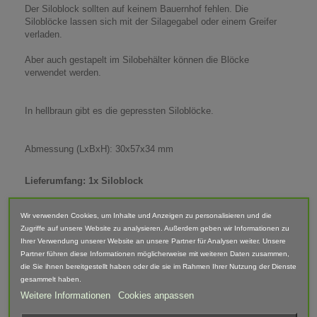
Der Siloblock sollten auf keinem Bauernhof fehlen. Die
Siloblöcke lassen sich mit der Silagegabel oder einem Greifer
verladen.
Aber auch gestapelt im Silobehälter können die Blöcke
verwendet werden.
In hellbraun gibt es die gepressten Siloblöcke.
Abmessung (LxBxH): 30x57x34 mm
Lieferumfang: 1x Siloblock
Abgebildete Fahrzeuge und Zubehör sind nicht im Lieferumfang
enthalten.
Wir verwenden Cookies, um Inhalte und Anzeigen zu personalisieren und die
Zugriffe auf unsere Website zu analysieren. Außerdem geben wir Informationen zu
Ihrer Verwendung unserer Website an unsere Partner für Analysen weiter. Unsere
Warnhinweis
Partner führen diese Informationen möglicherweise mit weiteren Daten zusammen,
die Sie ihnen bereitgestellt haben oder die sie im Rahmen Ihrer Nutzung der Dienste
Achtung! Modellbauartikel nicht für Kinder unter 14 Jahren
gesammelt haben.
geeignet! Erstickungsgefahr Aufgrund verschluckbarer und
Weitere Informationen
Cookies anpassen
spitzer Kleinteile.