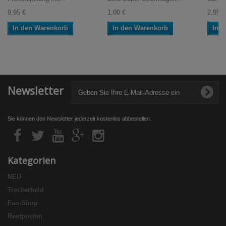
9,95 €
1,00 €
2,95 €
In den Warenkorb
In den Warenkorb
In 
Newsletter
Sie können den Newsletter jederzeit kostenlos abbestellen.
Kategorien
NEU
Treckerheld
Fan-Shop
Restposten