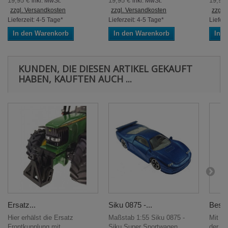
19,95 €
19,95 €
19,95
inkl. MwSt.
inkl. MwSt.
zzgl. Versandkosten
zzgl. Versandkosten
zzgl.
Lieferzeit: 4-5 Tage*
Lieferzeit: 4-5 Tage*
Lieferz
In den Warenkorb
In den Warenkorb
In 
KUNDEN, DIE DIESEN ARTIKEL GEKAUFT
HABEN, KAUFTEN AUCH ...
Ersatz...
Siku 0875 -...
Besse
Hier erhälst die Ersatz
Maßstab 1:55 Siku 0875 -
Mit di
Frontkupplung mit...
Siku Super Sportwagen...
der...