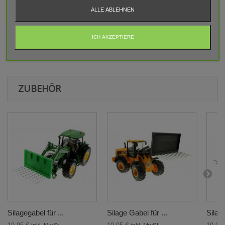
ALLE ABLEHNEN
BEWERTUNGEN
ICH AKZEPTIERE
Aktuell keine Kunden-Kommentare
ZUBEHÖR
Silagegabel für ...
Silage Gabel für ...
Silage